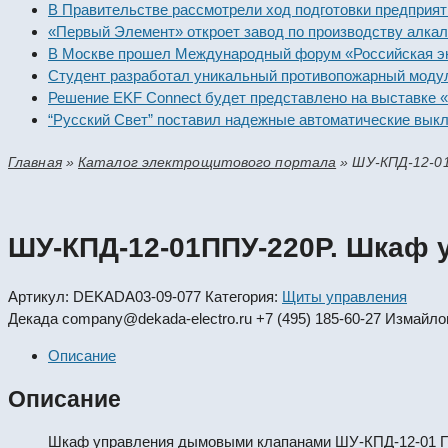
В Правительстве рассмотрели ход подготовки пре
«Первый Элемент» откроет завод по производству
В Москве прошел Международный форум «Российск
Студент разработал уникальный противопожарный
Решение EKF Connect будет представлено на выс
“Русский Свет” поставил надежные автоматически
Главная
»
Каталог электрощитового портала
»
ШУ-КПД-12-0
ШУ-КПД-12-01ППУ-220Р. Шкаф
Артикул:
DEKADA03-09-077
Категория:
Щиты управления
Декада
company@dekada-electro.ru
+7 (495) 185-60-27
Измайлов
Описание
Описание
Шкаф управления дымовыми клапанами ШУ-КПД-12-01 ППУ