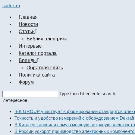
sartok.ru
Главная
Новости
Cтатьи
Библия электрика
Интервью
Каталог портала
Бренды
Обратная связь
Политика сайта
Форум
Search
Type then hit enter to search
this
Интересное
website
IEK GROUP участвует в формировании стандартов
Точность и удобство измерений с оборудованием D
В Китае установили самую мощную ветряную элект
В России ускорят производство электронных комп