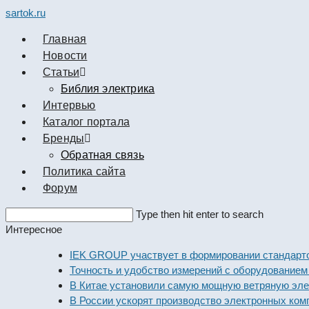
sartok.ru
Главная
Новости
Cтатьи
Библия электрика
Интервью
Каталог портала
Бренды
Обратная связь
Политика сайта
Форум
Search
Type then hit enter to search
this
Интересное
website
IEK GROUP участвует в формировании стандартов эле
Точность и удобство измерений с оборудованием Dekra
В Китае установили самую мощную ветряную электрос
В России ускорят производство электронных компонен