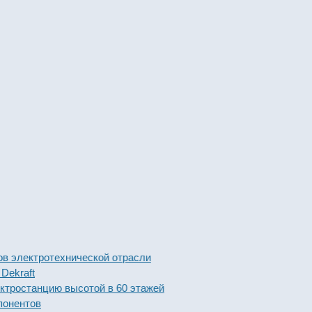
ктротехнической отрасли
ft
танцию высотой в 60 этажей
тов