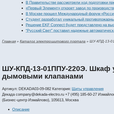
В Правительстве рассмотрели ход подготовки предпри
«Первый Элемент» откроет завод по производству ал
В Москве прошел Международный форум «Российская 
Студент разработал уникальный противопожарный мо
Решение EKF Connect будет представлено на выставк
“Русский Свет” поставил надежные автоматические в
Главная
»
Каталог электрощитового портала
»
ШУ-КПД-13-0
ШУ-КПД-13-01ППУ-220Э. Шкаф 
дымовыми клапанами
Артикул:
DEKADA03-09-082
Категория:
Щиты управления
Декада
company@dekada-electro.ru
+7 (495) 185-60-27
Измайловс
(Бизнес-центр Измайлово), 105613, Москва
Описание