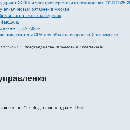
ятий ЖКХ и электроэнергетики к прохождению ОЗП 2025-2026 г
калиновых батареек в Москве
энергетическая неделя»
дуль
е «НЕВА 2025»
ыключатели ЭРА для объекта социальной значимости
1ППУ-220Э. Шкаф управления дымовыми клапанами
управления
кое ш, д. 71 к. 4г-д, офис VI-гд ком. 165к