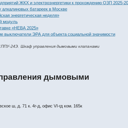
ятий ЖКХ и электроэнергетики к прохождению ОЗП 2025-2026 го
алиновых батареек в Москве
энергетическая неделя»
дуль
е «НЕВА 2025»
ыключатели ЭРА для объекта социальной значимости
1ППУ-24Э. Шкаф управления дымовыми клапанами
управления дымовыми
кое ш, д. 71 к. 4г-д, офис VI-гд ком. 165к