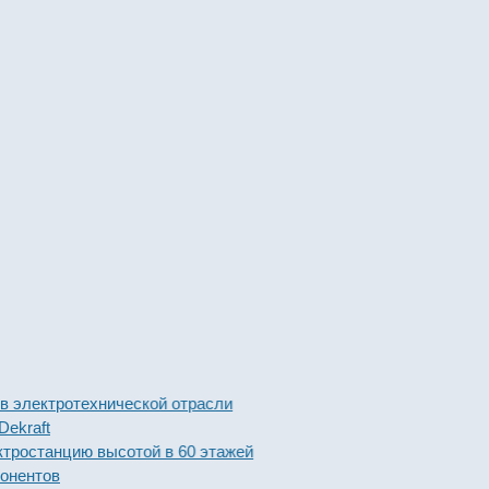
ктротехнической отрасли
ft
танцию высотой в 60 этажей
тов