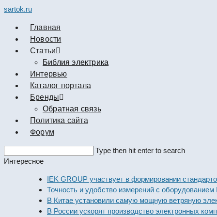
sartok.ru
Главная
Новости
Cтатьи
Библия электрика
Интервью
Каталог портала
Бренды
Обратная связь
Политика сайта
Форум
Search
Type then hit enter to search
this
Интересное
website
IEK GROUP участвует в формировании стандартов эле
Точность и удобство измерений с оборудованием Dekra
В Китае установили самую мощную ветряную электрос
В России ускорят производство электронных компонен