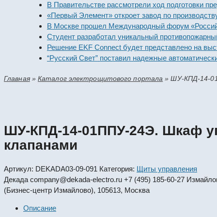
В Правительстве рассмотрели ход подготовки предпри
«Первый Элемент» откроет завод по производству алк
В Москве прошел Международный форум «Российская 
Студент разработал уникальный противопожарный мо
Решение EKF Connect будет представлено на выставк
“Русский Свет” поставил надежные автоматические в
Главная
»
Каталог электрощитового портала
»
ШУ-КПД-14-0
ШУ-КПД-14-01ППУ-24Э. Шкаф 
клапанами
Артикул:
DEKADA03-09-091
Категория:
Щиты управления
Декада
company@dekada-electro.ru
+7 (495) 185-60-27
Измайловс
(Бизнес-центр Измайлово), 105613, Москва
Описание