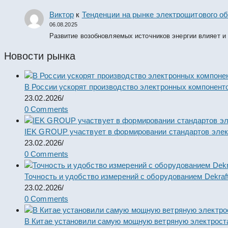
Виктор
к
Тенденции на рынке электрощитового об
06.08.2025
Развитие возобновляемых источников энергии влияет и
Новости рынка
В России ускорят производство электронных компонент
23.02.2026
/
0 Comments
IEK GROUP участвует в формировании стандартов элек
23.02.2026
/
0 Comments
Точность и удобство измерений с оборудованием Dekraf
23.02.2026
/
0 Comments
В Китае установили самую мощную ветряную электрост