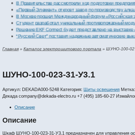
В Правительстве рассмотрели ход подготовки пре
«Первый Элемент» откроет завод по производств
В Москве прошел Международный форум «Российс
Студент разработал уникальный противопожарны
Решение EKF Connect будет представлено на выс
“Русский Свет” поставил надежные автоматическ
Главная
»
Каталог электрощитового портала
»
ШУНО-100-023
ШУНО-100-023-31-У3.1
Артикул:
DEKADA000-5248
Категория:
Щиты освещения
Метка
Декада
company@dekada-electro.ru
+7 (495) 185-60-27
Измайлов
Описание
Описание
Шкаф ШУНО-100-023-31-У3.1 предназначен для управления ос