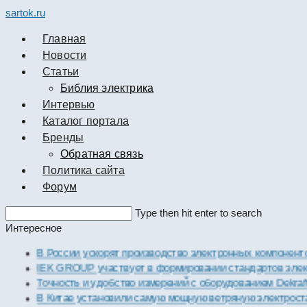
sartok.ru
Главная
Новости
Cтатьи
Библия электрика
Интервью
Каталог портала
Бренды
Обратная связь
Политика сайта
Форум
Search
Type then hit enter to search
this
Интересное
website
В России ускорят производство электронных комп
IEK GROUP участвует в формировании стандартов
Точность и удобство измерений с оборудованием D
В Китае установили самую мощную ветряную элек