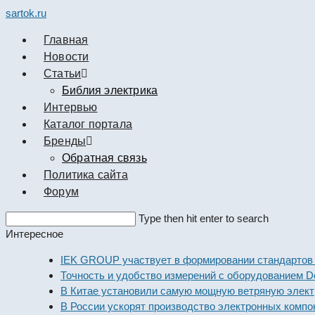
sartok.ru
Главная
Новости
Cтатьи
Библия электрика
Интервью
Каталог портала
Бренды
Обратная связь
Политика сайта
Форум
Search
Type then hit enter to search
this
Интересное
website
IEK GROUP участвует в формировании стандартов элек
Точность и удобство измерений с оборудованием Dekraft
В Китае установили самую мощную ветряную электроста
В России ускорят производство электронных компоненто