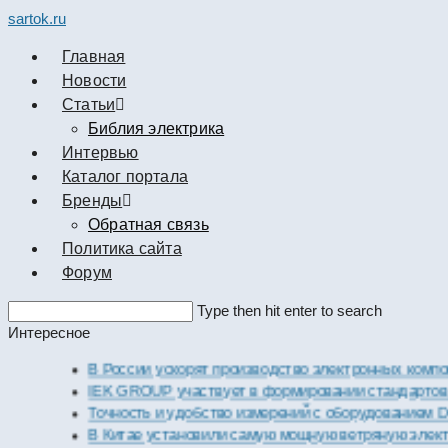
sartok.ru
Главная
Новости
Cтатьи
Библия электрика
Интервью
Каталог портала
Бренды
Обратная связь
Политика сайта
Форум
Search
Type then hit enter to search
this
Интересное
website
В России ускорят производство электронных компоненто
IEK GROUP участвует в формировании стандартов элек
Точность и удобство измерений с оборудованием Dekraft
В Китае установили самую мощную ветряную электроста