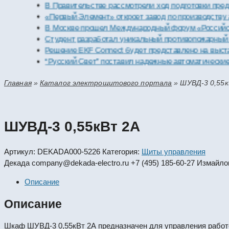
В Правительстве рассмотрели ход подготовки предприят
«Первый Элемент» откроет завод по производству алка
В Москве прошел Международный форум «Российская э
Студент разработал уникальный противопожарный моду
Решение EKF Connect будет представлено на выставке
“Русский Свет” поставил надежные автоматические вык
Главная
»
Каталог электрощитового портала
»
ШУВД-3 0,55
ШУВД-3 0,55кВт 2А
Артикул:
DEKADA000-5226
Категория:
Щиты управления
Декада
company@dekada-electro.ru
+7 (495) 185-60-27
Измайлов
Описание
Описание
Шкаф ШУВД-3 0,55кВт 2А предназначен для управления работо