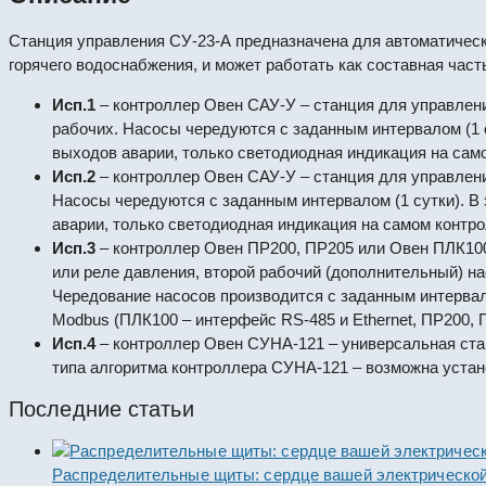
Станция управления СУ-23-А предназначена для автоматическо
горячего водоснабжения, и может работать как составная час
Исп.1
– контроллер
Овен САУ-У
– станция для управлени
рабочих. Насосы чередуются с заданным интервалом (1 
выходов аварии, только светодиодная индикация на сам
Исп.2
– контроллер
Овен САУ-У
– станция для управлени
Насосы чередуются с заданным интервалом (1 сутки). В
аварии, только светодиодная индикация на самом контро
Исп.3
– контроллер
Овен ПР200, ПР205
или
Овен ПЛК10
или реле давления, второй рабочий (дополнительный) на
Чередование насосов производится с заданным интервало
Modbus (ПЛК100 – интерфейс RS-485 и Ethernet, ПР200, П
Исп.4
– контроллер
Овен СУНА-121
– универсальная ста
типа алгоритма контроллера СУНА-121 – возможна установ
Последние статьи
Распределительные щиты: сердце вашей электрической