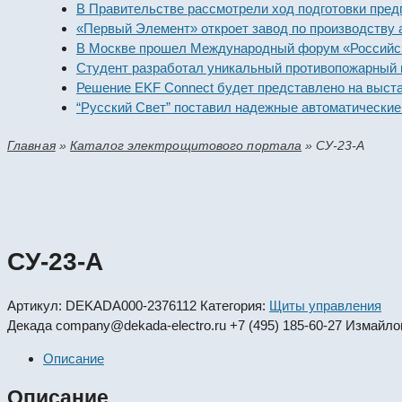
В Правительстве рассмотрели ход подготовки предприя
«Первый Элемент» откроет завод по производству алка
В Москве прошел Международный форум «Российская э
Студент разработал уникальный противопожарный мод
Решение EKF Connect будет представлено на выставке
“Русский Свет” поставил надежные автоматические вык
Главная
»
Каталог электрощитового портала
»
СУ-23-А
СУ-23-А
Артикул:
DEKADA000-2376112
Категория:
Щиты управления
Декада
company@dekada-electro.ru
+7 (495) 185-60-27
Измайлов
Описание
Описание