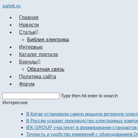
sartok.ru
Главная
Новости
Cтатьи
Библия электрика
Интервью
Каталог портала
Бренды
Обратная связь
Политика сайта
Форум
Search
Type then hit enter to search
this
Интересное
website
В Китае установили самую мощную ветряную электроста
В России ускорят производство электронных компонент
IEK GROUP участвует в формировании стандартов элек
Точность и удобство измерений с оборудованием Dekraft