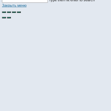
this
Закрыть меню
website