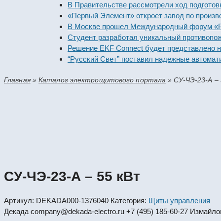
В Правительстве рассмотрели ход подготовки пр
«Первый Элемент» откроет завод по производств
В Москве прошел Международный форум «Российс
Студент разработал уникальный противопожарны
Решение EKF Connect будет представлено на вы
“Русский Свет” поставил надежные автоматическ
Главная
»
Каталог электрощитового портала
»
СУ-ЧЭ-23-А –
СУ-ЧЭ-23-А – 55 кВт
Артикул:
DEKADA000-1376040
Категория:
Щиты управления
Декада
company@dekada-electro.ru
+7 (495) 185-60-27
Измайлов