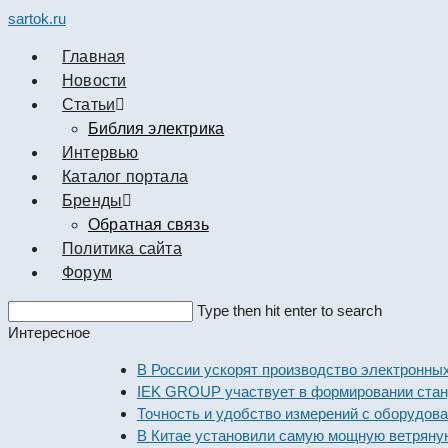
sartok.ru
Главная
Новости
Cтатьи
Библия электрика
Интервью
Каталог портала
Бренды
Обратная связь
Политика сайта
Форум
Search
Type then hit enter to search
this
Интересное
website
В России ускорят производство электронных ком
IEK GROUP участвует в формировании стандарто
Точность и удобство измерений с оборудованием 
В Китае установили самую мощную ветряную элек