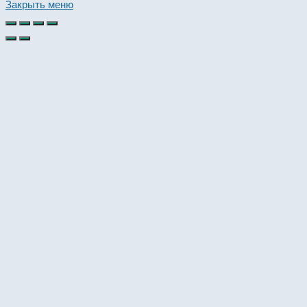
this
Закрыть меню
website