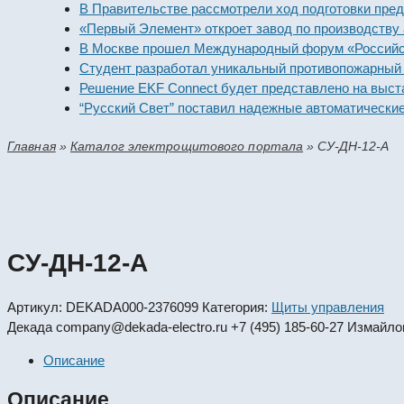
В Правительстве рассмотрели ход подготовки предприят
«Первый Элемент» откроет завод по производству алка
В Москве прошел Международный форум «Российская эн
Студент разработал уникальный противопожарный моду
Решение EKF Connect будет представлено на выставке 
“Русский Свет” поставил надежные автоматические вык
Главная
»
Каталог электрощитового портала
»
СУ-ДН-12-А
СУ-ДН-12-А
Артикул:
DEKADA000-2376099
Категория:
Щиты управления
Декада
company@dekada-electro.ru
+7 (495) 185-60-27
Измайлов
Описание
Описание