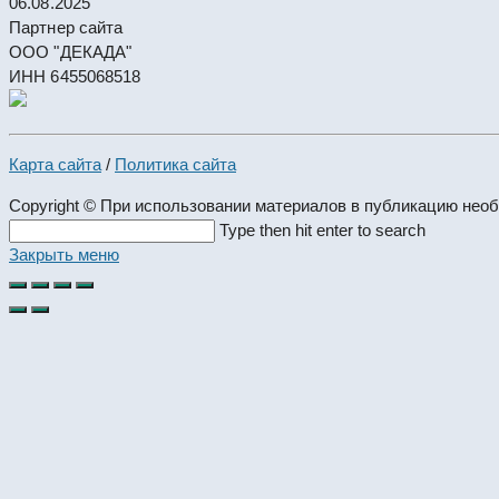
06.08.2025
Партнер сайта
ООО "ДЕКАДА"
ИНН 6455068518
Карта сайта
/
Политика сайта
Copyright © При использовании материалов в публикацию нео
Search
Type then hit enter to search
this
Закрыть меню
website