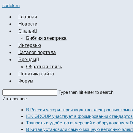
sartok.ru
Главная
Новости
Cтатьи
Библия электрика
Интервью
Каталог портала
Бренды
Обратная связь
Политика сайта
Форум
Search
Type then hit enter to search
this
Интересное
website
В России ускорят производство электронных компоненто
IEK GROUP участвует в формировании стандартов элек
Точность и удобство измерений с оборудованием Dekraft
В Китае установили самую мощную ветряную электроста