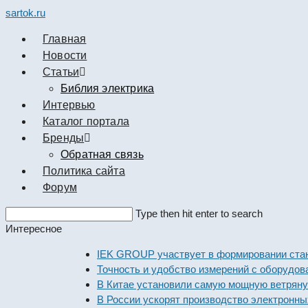
sartok.ru
Главная
Новости
Cтатьи
Библия электрика
Интервью
Каталог портала
Бренды
Обратная связь
Политика сайта
Форум
Search
Type then hit enter to search
this
Интересное
website
IEK GROUP участвует в формировани
Точность и удобство измерений с обо
В Китае установили самую мощную ве
В России ускорят производство элек