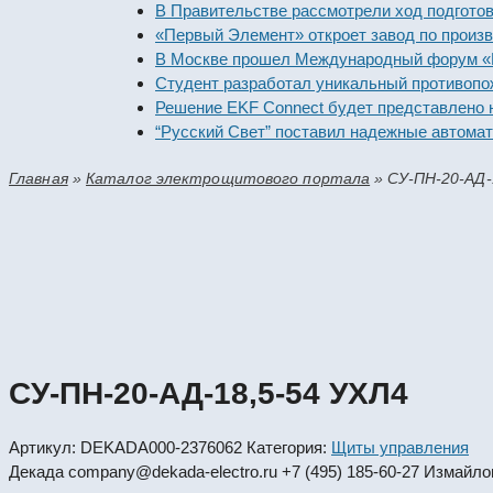
В Правительстве рассмотрели ход по
«Первый Элемент» откроет завод по 
В Москве прошел Международный фор
Студент разработал уникальный про
Решение EKF Connect будет предста
“Русский Свет” поставил надежные а
Главная
»
Каталог электрощитового портала
»
СУ-ПН-20-АД-
СУ-ПН-20-АД-18,5-54 УХЛ4
Артикул:
DEKADA000-2376062
Категория:
Щиты управления
Декада
company@dekada-electro.ru
+7 (495) 185-60-27
Измайлов