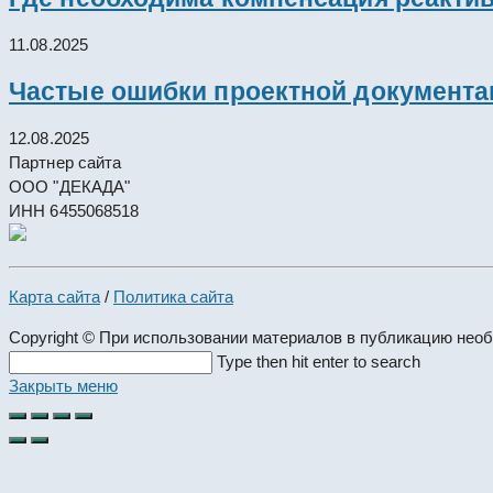
11.08.2025
Частые ошибки проектной документац
12.08.2025
Партнер сайта
ООО "ДЕКАДА"
ИНН 6455068518
Карта сайта
/
Политика сайта
Copyright © При использовании материалов в публикацию нео
Search
Type then hit enter to search
this
Закрыть меню
website