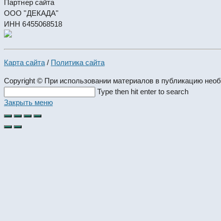
Партнер сайта
ООО "ДЕКАДА"
ИНН 6455068518
Карта сайта
/
Политика сайта
Copyright © При использовании материалов в публикацию нео
Search
Type then hit enter to search
this
Закрыть меню
website