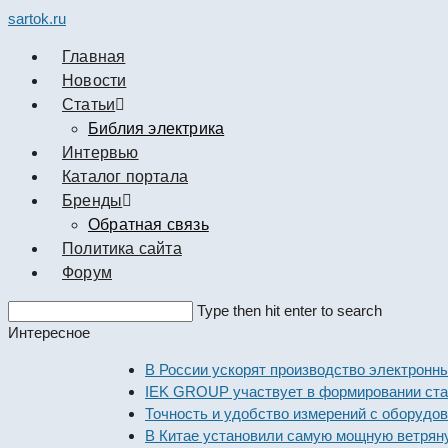
sartok.ru
Главная
Новости
Cтатьи
Библия электрика
Интервью
Каталог портала
Бренды
Обратная связь
Политика сайта
Форум
Search
Type then hit enter to search
this
Интересное
website
В России ускорят производство электронных ко
IEK GROUP участвует в формировании стандарт
Точность и удобство измерений с оборудованием
В Китае установили самую мощную ветряную эле