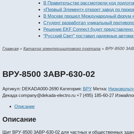
В Правительстве рассмотрели ход подготовки п
«Первый Элемент» откроет завод по производст
В Москве прошел Международный форум «Россий
Студент разработал уникальный противопожарн
Решение EKF Connect будет представлено на вы
“Русский Свет” поставил надежные автоматичес
Главная
»
Каталог электрощитового портала
»
ВРУ-8500 3АВ
ВРУ-8500 3АВР-630-02
Артикул:
DEKADA000-2690
Категория:
ВРУ
Метка:
Низковольт
Декада
company@dekada-electro.ru
+7 (495) 185-60-27
Измайлов
Описание
Описание
Щит ВРУ-8500 3АВР-630-02 для частных и общественных зданий