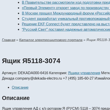
В Правительстве рассмотрели ход подготовки предприят
«Первый Элемент» откроет завод по производству алка
В Москве прошел Международный форум «Российская эн
Студент разработал уникальный противопожарный моду
Решение EKF Connect будет представлено на выставке 
“Русский Свет” поставил надежные автоматические вык
Главная
»
Каталог электрощитового портала
»
Ящик Я5118-
Ящик Я5118-3074
Артикул:
DEKADA000-6416
Категория:
Ящики управления
Метк
Декада
company@dekada-electro.ru
+7 (495) 185-60-27
Измайлов
Описание
Описание
Ящик управления АД с к/з ротором Я (РУСМ) 5118 – 3074 пре