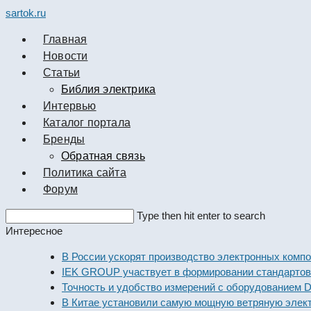
sartok.ru
Главная
Новости
Cтатьи
Библия электрика
Интервью
Каталог портала
Бренды
Обратная связь
Политика сайта
Форум
Search
Type then hit enter to search
this
Интересное
website
В России ускорят производство электронных компоненто
IEK GROUP участвует в формировании стандартов элек
Точность и удобство измерений с оборудованием Dekraft
В Китае установили самую мощную ветряную электроста