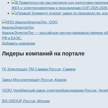
ЖКХ и электроэнергетики к прохождению ОЗП 2025-2026
АвалонЭлектроТех
АвалонЭлектроТех — российское научно-производственное об
РФ и ЕАЭС.
Добавить компанию
Лидеры компаний
на портале
ГК Электрощит-ТМ Самара
Россия, Самара
Завод Мосэлектрощит
Россия, Ковров
ЧЗЭО Челябинский завод электрооборудования
Россия, Челя
IEK GROUP
Россия, Москва