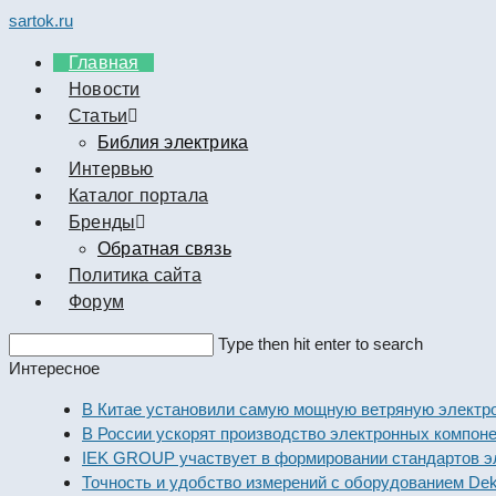
sartok.ru
Главная
Новости
Cтатьи
Библия электрика
Интервью
Каталог портала
Бренды
Обратная связь
Политика сайта
Форум
Search
Type then hit enter to search
this
Интересное
website
В Китае установили самую мощную ветряную электрос
В России ускорят производство электронных компонен
IEK GROUP участвует в формировании стандартов эле
Точность и удобство измерений с оборудованием Dekra