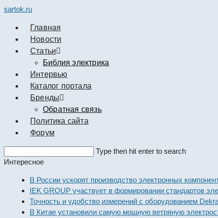
sartok.ru
Главная
Новости
Cтатьи
Библия электрика
Интервью
Каталог портала
Бренды
Обратная связь
Политика сайта
Форум
Search
Type then hit enter to search
this
Интересное
website
В России ускорят производство электронных компон
IEK GROUP участвует в формировании стандартов э
Точность и удобство измерений с оборудованием Dek
В Китае установили самую мощную ветряную электр