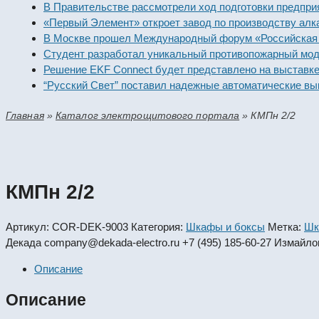
В Правительстве рассмотрели ход подготовки предп
«Первый Элемент» откроет завод по производству а
В Москве прошел Международный форум «Российска
Студент разработал уникальный противопожарный 
Решение EKF Connect будет представлено на выста
“Русский Свет” поставил надежные автоматические
Главная
»
Каталог электрощитового портала
»
КМПн 2/2
КМПн 2/2
Артикул:
COR-DEK-9003
Категория:
Шкафы и боксы
Метка:
Шк
Декада
company@dekada-electro.ru
+7 (495) 185-60-27
Измайлов
Описание
Описание