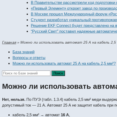
В Правительстве рассмотрели ход подготовки п
«Первый Элемент» откроет завод по производст
В Москве прошел Международный форум «Россий
Студент разработал уникальный противопожарн
Решение EKF Connect будет представлено на вы
“Русский Свет” поставил надежные автоматичес
Главная
»
Можно ли использовать автомат 25 А на кабель 2,5
База знаний
Вопросы и ответы
Можно ли использовать автомат 25 А на кабель 2,5 мм²?
Можно ли использовать автомат
Нет, нельзя.
По ПУЭ (табл. 1.3.4) кабель 2,5 мм² меди выдер
допустимый ток — 21 А. Автомат 25 А не защитит кабель при п
кабель 2,5 мм² → автомат
16 А
,