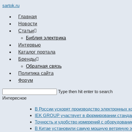
sartok.ru
Главная
Новости
Cтатьи
Библия электрика
Интервью
Каталог портала
Бренды
Обратная связь
Политика сайта
Форум
Search
Type then hit enter to search
this
Интересное
website
В России ускорят производство электронных ко
IEK GROUP участвует в формировании стандарт
Точность и удобство измерений с оборудованием
В Китае установили самую мощную ветряную эле