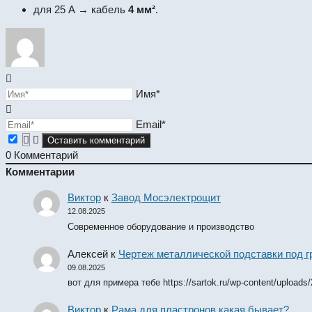
для 25 А → кабель
4 мм²
.
Имя*
Email*
0
Комментарий
Комментарии
Виктор
к
Завод Мосэлектрощит
12.08.2025
Современное оборудование и производство
Алексей
к
Чертеж металлической подставки под 
09.08.2025
вот для примера тебе https://sartok.ru/wp-content/uploads
Виктор
к
Рама для пластронов какая бывает?