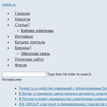
sartok.ru
Главная
Новости
Cтатьи
Библия электрика
Интервью
Каталог портала
Бренды
Обратная связь
Политика сайта
Форум
Search
Type then hit enter to search
this
Интересное
website
Точность и удобство измерений с оборудованием Dekraf
В Китае установили самую мощную ветряную электрост
В России ускорят производство электронных компонен
IEK GROUP участвует в формировании стандартов эле