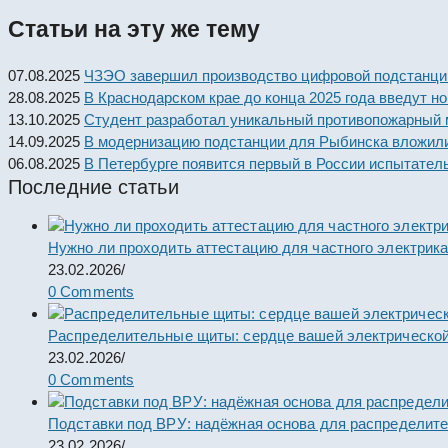
articles
Статьи на эту же тему
07.08.2025
ЧЗЭО завершил производство цифровой подстанци
28.08.2025
В Краснодарском крае до конца 2025 года введут н
13.10.2025
Студент разработал уникальный противопожарный
14.09.2025
В модернизацию подстанции для Рыбинска вложили
06.08.2025
В Петербурге появится первый в России испытател
Последние статьи
Нужно ли проходить аттестацию для частного электрик
23.02.2026
/
0 Comments
Распределительные щиты: сердце вашей электрической
23.02.2026
/
0 Comments
Подставки под ВРУ: надёжная основа для распределит
23.02.2026
/