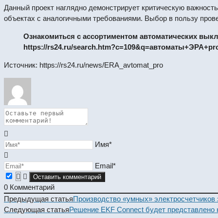
Данный проект наглядно демонстрирует критическую важность
объектах с аналогичными требованиями. Выбор в пользу пров
Ознакомиться с ассортиментом автоматических вык
https://rs24.ru/search.htm?c=109&q=автоматы+ЭРА+pr
Источник: https://rs24.ru/news/ERA_avtomat_pro
Имя*
Email*
0
Комментарий
Read
Предыдущая статья
Производство «умных» электросчетчиков
more
Следующая статья
Решение EKF Connect будет представлено 