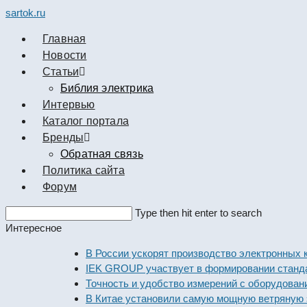
sartok.ru
Главная
Новости
Cтатьи
Библия электрика
Интервью
Каталог портала
Бренды
Обратная связь
Политика сайта
Форум
Search
Type then hit enter to search
this
Интересное
website
В России ускорят производство электронных компо
IEK GROUP участвует в формировании стандартов 
Точность и удобство измерений с оборудованием De
В Китае установили самую мощную ветряную элект