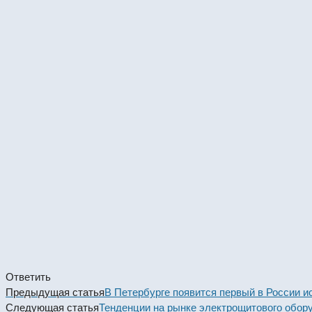
Ответить
Read
Предыдущая статья
В Петербурге появится первый в России 
more
Следующая статья
Тенденции на рынке электрощитового обору