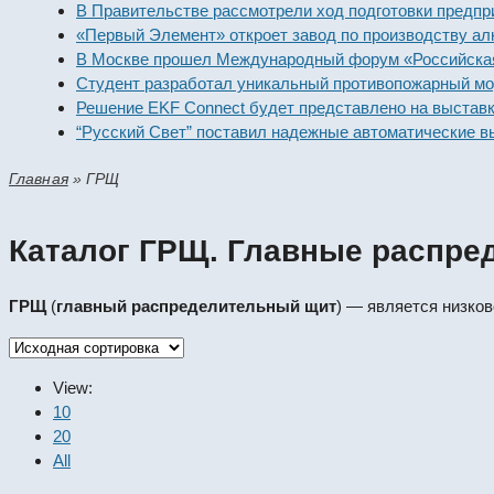
В Правительстве рассмотрели ход подготовки предпр
«Первый Элемент» откроет завод по производству ал
В Москве прошел Международный форум «Российская
Студент разработал уникальный противопожарный мо
Решение EKF Connect будет представлено на выстав
“Русский Свет” поставил надежные автоматические в
Главная
»
ГРЩ
Каталог ГРЩ. Главные распр
ГРЩ
(
главный
распределительный
щит
) — является низко
View:
10
20
All