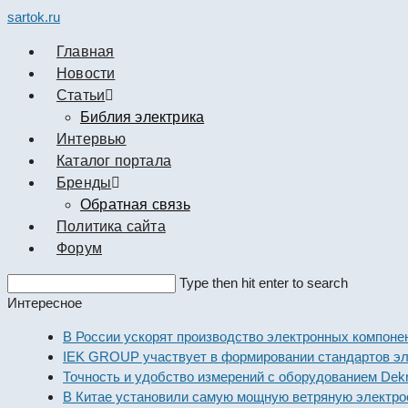
sartok.ru
Главная
Новости
Cтатьи
Библия электрика
Интервью
Каталог портала
Бренды
Обратная связь
Политика сайта
Форум
Search
Type then hit enter to search
this
Интересное
website
В России ускорят производство электронных компоне
IEK GROUP участвует в формировании стандартов эл
Точность и удобство измерений с оборудованием Dekr
В Китае установили самую мощную ветряную электрос