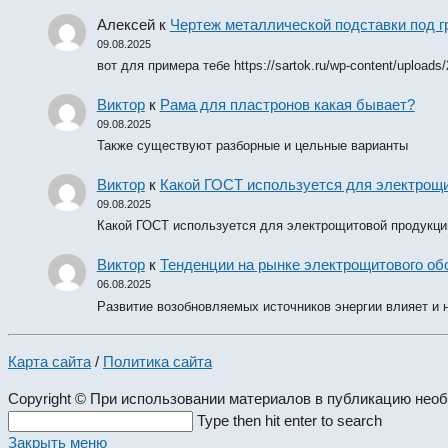
Алексей
к
Чертеж металлической подставки под 
09.08.2025
вот для примера тебе https://sartok.ru/wp-content/uploads
Виктор
к
Рама для пластронов какая бывает?
09.08.2025
Также существуют разборные и цельные варианты
Виктор
к
Какой ГОСТ используется для электрощ
09.08.2025
Какой ГОСТ используется для электрощитовой продукци
Виктор
к
Тенденции на рынке электрощитового обо
06.08.2025
Развитие возобновляемых источников энергии влияет и 
Карта сайта
/
Политика сайта
Copyright © При использовании материалов в публикацию нео
Search
Type then hit enter to search
this
Закрыть меню