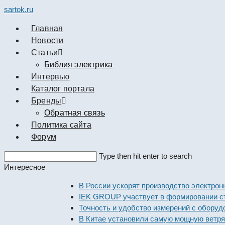
sartok.ru
Главная
Новости
Cтатьи
Библия электрика
Интервью
Каталог портала
Бренды
Обратная связь
Политика сайта
Форум
Search
Type then hit enter to search
this
Интересное
website
В России ускорят производство электронных
IEK GROUP участвует в формировании станд
Точность и удобство измерений с оборудован
В Китае установили самую мощную ветряную