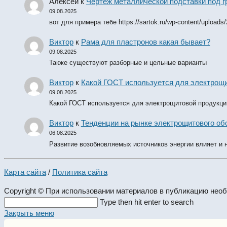
Алексей
к
Чертеж металлической подставки под 
09.08.2025
вот для примера тебе https://sartok.ru/wp-content/uploads
Виктор
к
Рама для пластронов какая бывает?
09.08.2025
Также существуют разборные и цельные варианты
Виктор
к
Какой ГОСТ используется для электрощ
09.08.2025
Какой ГОСТ используется для электрощитовой продукци
Виктор
к
Тенденции на рынке электрощитового обо
06.08.2025
Развитие возобновляемых источников энергии влияет и 
Карта сайта
/
Политика сайта
Copyright © При использовании материалов в публикацию нео
Search
Type then hit enter to search
this
Закрыть меню
website