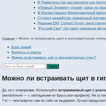
В Правительстве рассмотрели ход подготов
«Первый Элемент» откроет завод по произв
В Москве прошел Международный форум «Ро
Студент разработал уникальный противопо
Решение EKF Connect будет представлено 
“Русский Свет” поставил надежные автомат
Главная
»
Можно ли встраивать щит в гипсокартонную стен
База знаний
Вопросы и ответы
Можно ли встраивать щит в гипсокартонную стену?
Можно ли встраивать щит в ги
Да, но с оговорками. Используйте
встраиваемый щит с усил
(желательно — с закладными из бруса или профиля). Не устан
7 кг — гипсокартон сам по себе не выдержит. Лучше предусмо