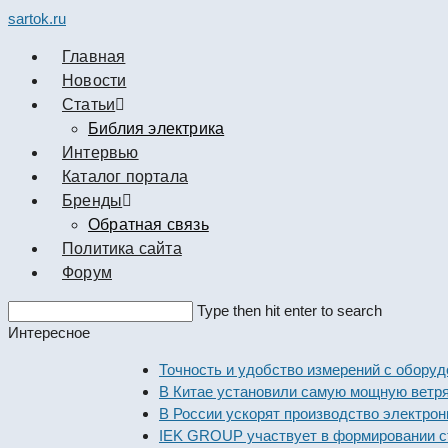
sartok.ru
Главная
Новости
Cтатьи
Библия электрика
Интервью
Каталог портала
Бренды
Обратная связь
Политика сайта
Форум
Search
Type then hit enter to search
this
Интересное
website
Точность и удобство измерений с оборудова
В Китае установили самую мощную ветряную
В России ускорят производство электронны
IEK GROUP участвует в формировании стан