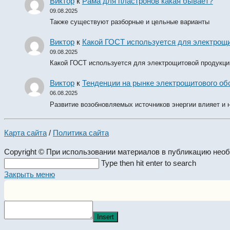
Виктор
к
Рама для пластронов какая бывает?
09.08.2025
Также существуют разборные и цельные варианты
Виктор
к
Какой ГОСТ используется для электрощ
09.08.2025
Какой ГОСТ используется для электрощитовой продукци
Виктор
к
Тенденции на рынке электрощитового обо
06.08.2025
Развитие возобновляемых источников энергии влияет и 
Карта сайта
/
Политика сайта
Copyright © При использовании материалов в публикацию нео
Search
Type then hit enter to search
this
Закрыть меню
website
Insert