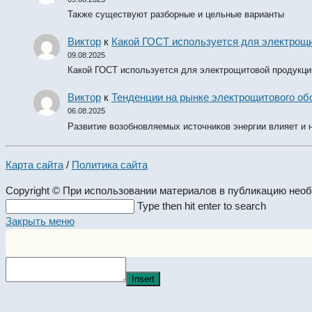
Также существуют разборные и цельные варианты
Виктор
к
Какой ГОСТ используется для электрощ
09.08.2025
Какой ГОСТ используется для электрощитовой продукци
Виктор
к
Тенденции на рынке электрощитового обо
06.08.2025
Развитие возобновляемых источников энергии влияет и 
Карта сайта
/
Политика сайта
Copyright © При использовании материалов в публикацию нео
Search
Type then hit enter to search
this
Закрыть меню
website
Insert