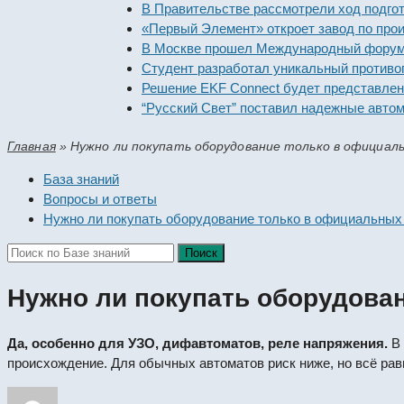
В Правительстве рассмотрели ход подготов
«Первый Элемент» откроет завод по произв
В Москве прошел Международный форум «Р
Студент разработал уникальный противопо
Решение EKF Connect будет представлено 
“Русский Свет” поставил надежные автома
Главная
»
Нужно ли покупать оборудование только в официал
База знаний
Вопросы и ответы
Нужно ли покупать оборудование только в официальных
Нужно ли покупать оборудова
Да, особенно для УЗО, дифавтоматов, реле напряжения.
В 
происхождение. Для обычных автоматов риск ниже, но всё рав