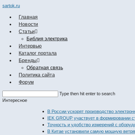
sartok.ru
Главная
Новости
Cтатьи
Библия электрика
Интервью
Каталог портала
Бренды
Обратная связь
Политика сайта
Форум
Search
Type then hit enter to search
this
Интересное
website
В России ускорят производство электронны
IEK GROUP участвует в формировании стан
Точность и удобство измерений с оборудова
В Китае установили самую мощную ветряну