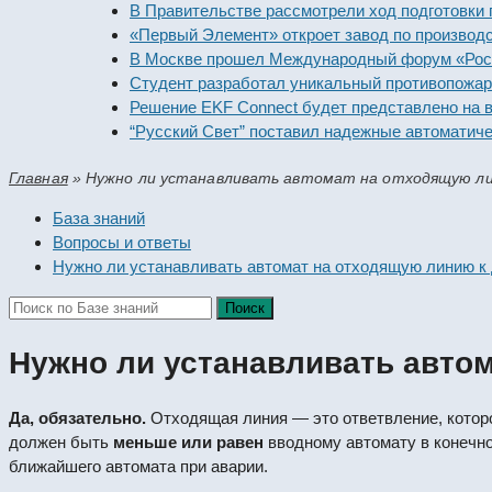
В Правительстве рассмотрели ход подготовки п
«Первый Элемент» откроет завод по производст
В Москве прошел Международный форум «Россий
Студент разработал уникальный противопожарн
Решение EKF Connect будет представлено на в
“Русский Свет” поставил надежные автоматичес
Главная
»
Нужно ли устанавливать автомат на отходящую ли
База знаний
Вопросы и ответы
Нужно ли устанавливать автомат на отходящую линию к
Нужно ли устанавливать авто
Да, обязательно.
Отходящая линия — это ответвление, которо
должен быть
меньше или равен
вводному автомату в конечно
ближайшего автомата при аварии.