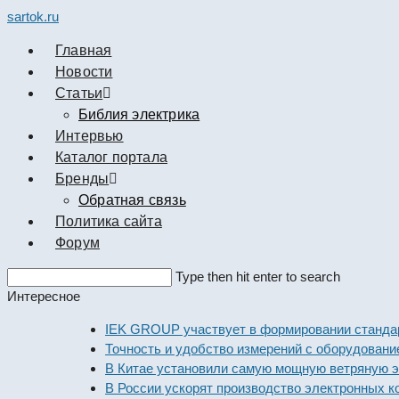
sartok.ru
Главная
Новости
Cтатьи
Библия электрика
Интервью
Каталог портала
Бренды
Обратная связь
Политика сайта
Форум
Search
Type then hit enter to search
this
Интересное
website
IEK GROUP участвует в формировании стандарт
Точность и удобство измерений с оборудованием
В Китае установили самую мощную ветряную эле
В России ускорят производство электронных ко