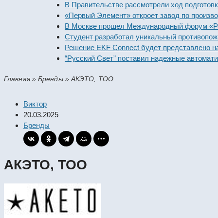
В Правительстве рассмотрели ход подготовки пре
«Первый Элемент» откроет завод по производству
В Москве прошел Международный форум «Российс
Студент разработал уникальный противопожарны
Решение EKF Connect будет представлено на выс
“Русский Свет” поставил надежные автоматическ
Главная
»
Бренды
»
АКЭТО, ТОО
Виктор
20.03.2025
Бренды
АКЭТО, ТОО