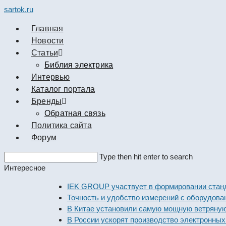
sartok.ru
Главная
Новости
Cтатьи
Библия электрика
Интервью
Каталог портала
Бренды
Обратная связь
Политика сайта
Форум
Search
Type then hit enter to search
this
Интересное
website
IEK GROUP участвует в формировании стандартов
Точность и удобство измерений с оборудованием D
В Китае установили самую мощную ветряную элек
В России ускорят производство электронных комп