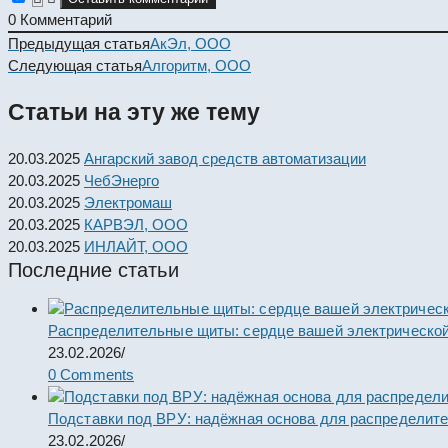
0
Комментарий
Read
Предыдущая статья
АкЭл, ООО
more
Следующая статья
Алгоритм, ООО
articles
Статьи на эту же тему
20.03.2025
Ангарский завод средств автоматизации
20.03.2025
ЧебЭнерго
20.03.2025
Электромаш
20.03.2025
КАРВЭЛ, ООО
20.03.2025
ИНЛАЙТ, ООО
Последние статьи
Распределительные щиты: сердце вашей электрической
23.02.2026
/
0 Comments
Подставки под ВРУ: надёжная основа для распределит
23.02.2026
/