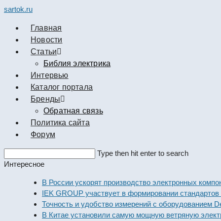
sartok.ru
Главная
Новости
Cтатьи
Библия электрика
Интервью
Каталог портала
Бренды
Обратная связь
Политика сайта
Форум
Search
Type then hit enter to search
this
Интересное
website
В России ускорят производство электронных компонент
IEK GROUP участвует в формировании стандартов элек
Точность и удобство измерений с оборудованием Dekraft
В Китае установили самую мощную ветряную электроста