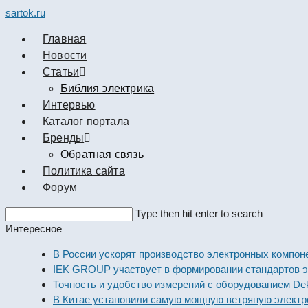
sartok.ru
Главная
Новости
Cтатьи
Библия электрика
Интервью
Каталог портала
Бренды
Обратная связь
Политика сайта
Форум
Search
Type then hit enter to search
this
Интересное
website
В России ускорят производство электронных компонен
IEK GROUP участвует в формировании стандартов эле
Точность и удобство измерений с оборудованием Dekra
В Китае установили самую мощную ветряную электрос