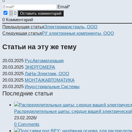
Email*
0
Комментарий
Read
Предыдущая статья
Электромагистраль, ООО
more
Следующая статья
РУ электронные компоненты, ООО
articles
Статьи на эту же тему
20.03.2025
РусАвтоматизация
20.03.2025
ЭНЕРГОМЕРА
20.03.2025
ЛаНа-Электрик, ООО
20.03.2025
МОНТАЖАВТОМАТИКА
20.03.2025
Индустриальные Системы
Последние статьи
Распределительные щиты: сердце вашей электрической
23.02.2026
/
0 Comments