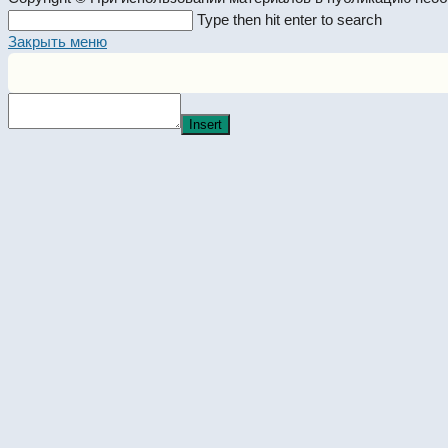
Search
Type then hit enter to search
this
Закрыть меню
website
Insert