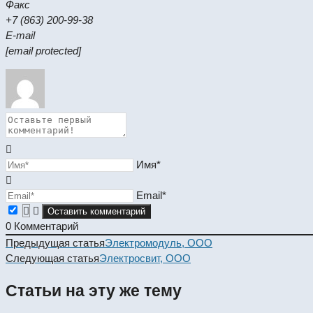
Факс
+7 (863) 200-99-38
E-mail
[email protected]
Имя*
Email*
0
Комментарий
Read
Предыдущая статья
Электромодуль, ООО
more
Следующая статья
Электросвит, ООО
articles
Статьи на эту же тему