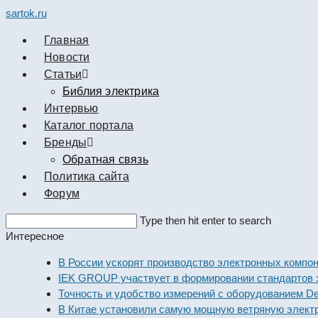
sartok.ru
Главная
Новости
Cтатьи
Библия электрика
Интервью
Каталог портала
Бренды
Обратная связь
Политика сайта
Форум
Search
Type then hit enter to search
this
Интересное
website
В России ускорят производство электронных компонент
IEK GROUP участвует в формировании стандартов элек
Точность и удобство измерений с оборудованием Dekraf
В Китае установили самую мощную ветряную электрост