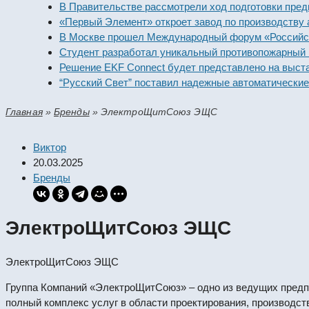
В Правительстве рассмотрели ход подготовки предприят
«Первый Элемент» откроет завод по производству алка
В Москве прошел Международный форум «Российская эн
Студент разработал уникальный противопожарный моду
Решение EKF Connect будет представлено на выставке 
“Русский Свет” поставил надежные автоматические вык
Главная
»
Бренды
»
ЭлектроЩитСоюз ЭЩС
Виктор
20.03.2025
Бренды
ЭлектроЩитСоюз ЭЩС
ЭлектроЩитСоюз ЭЩС
Группа Компаний «ЭлектроЩитСоюз» – одно из ведущих предп
полный комплекс услуг в области проектирования, производст