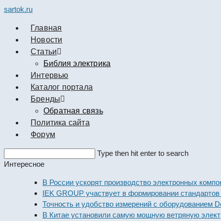
sartok.ru
Главная
Новости
Cтатьи
Библия электрика
Интервью
Каталог портала
Бренды
Обратная связь
Политика сайта
Форум
Search
Type then hit enter to search
this
Интересное
website
В России ускорят производство электронных компоненто
IEK GROUP участвует в формировании стандартов элек
Точность и удобство измерений с оборудованием Dekraft
В Китае установили самую мощную ветряную электроста