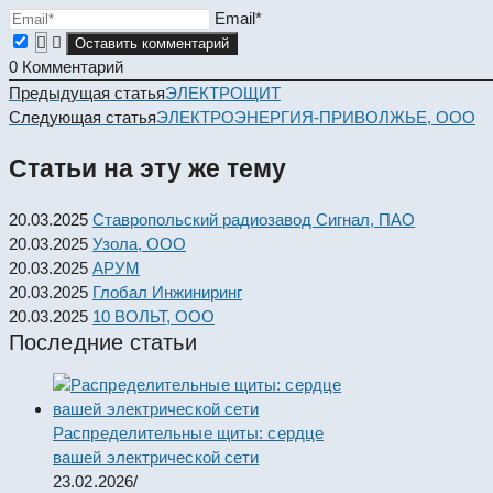
Email*
0
Комментарий
Read
Предыдущая статья
ЭЛЕКТРОЩИТ
more
Следующая статья
ЭЛЕКТРОЭНЕРГИЯ-ПРИВОЛЖЬЕ, ООО
articles
Статьи на эту же тему
20.03.2025
Ставропольский радиозавод Сигнал, ПАО
20.03.2025
Узола, ООО
20.03.2025
АРУМ
20.03.2025
Глобал Инжиниринг
20.03.2025
10 ВОЛЬТ, ООО
Последние статьи
Распределительные щиты: сердце
вашей электрической сети
23.02.2026
/