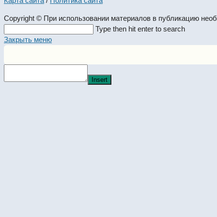
Карта сайта
/
Политика сайта
Copyright © При использовании материалов в публикацию нео
Search
Type then hit enter to search
this
Закрыть меню
website
Insert