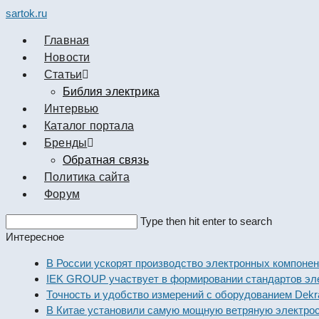
sartok.ru
Главная
Новости
Cтатьи
Библия электрика
Интервью
Каталог портала
Бренды
Обратная связь
Политика сайта
Форум
Search
Type then hit enter to search
this
Интересное
website
В России ускорят производство электронных компоне
IEK GROUP участвует в формировании стандартов э
Точность и удобство измерений с оборудованием Dekr
В Китае установили самую мощную ветряную электро