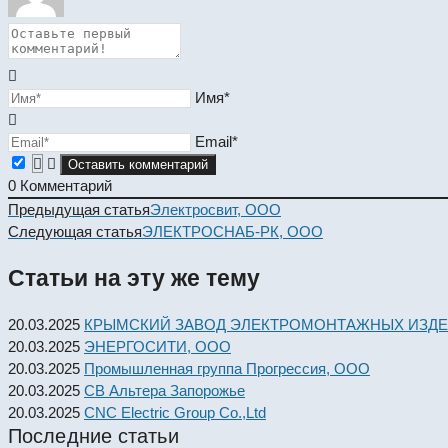
Имя*
Email*
0
Комментарий
Read
Предыдущая статья
Электросвит, ООО
more
Следующая статья
ЭЛЕКТРОСНАБ-РК, ООО
articles
Статьи на эту же тему
20.03.2025
КРЫМСКИЙ ЗАВОД ЭЛЕКТРОМОНТАЖНЫХ ИЗДЕ
20.03.2025
ЭНЕРГОСИТИ, ООО
20.03.2025
Промышленная группа Прогрессия, ООО
20.03.2025
СВ Альтера Запорожье
20.03.2025
CNC Electric Group Co.,Ltd
Последние статьи