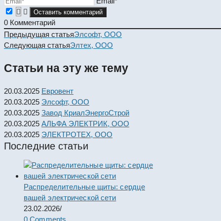
Email*
0
Комментарий
Read
Предыдущая статья
Элсофт, ООО
more
Следующая статья
Элтех, ООО
articles
Статьи на эту же тему
20.03.2025
Евровент
20.03.2025
Элсофт, ООО
20.03.2025
Завод КриалЭнергоСтрой
20.03.2025
АЛЬФА ЭЛЕКТРИК, ООО
20.03.2025
ЭЛЕКТРОТЕХ, ООО
Последние статьи
Распределительные щиты: сердце
вашей электрической сети
23.02.2026
/
0 Comments