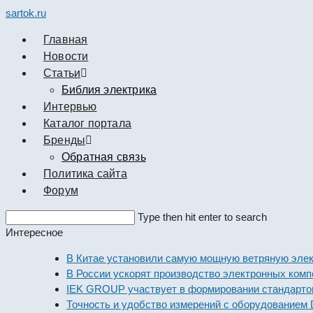
sartok.ru
Главная
Новости
Cтатьи
Библия электрика
Интервью
Каталог портала
Бренды
Обратная связь
Политика сайта
Форум
Search
Type then hit enter to search
this
Интересное
website
В Китае установили самую мощную ветряную электрост
В России ускорят производство электронных компонен
IEK GROUP участвует в формировании стандартов эле
Точность и удобство измерений с оборудованием Dekra