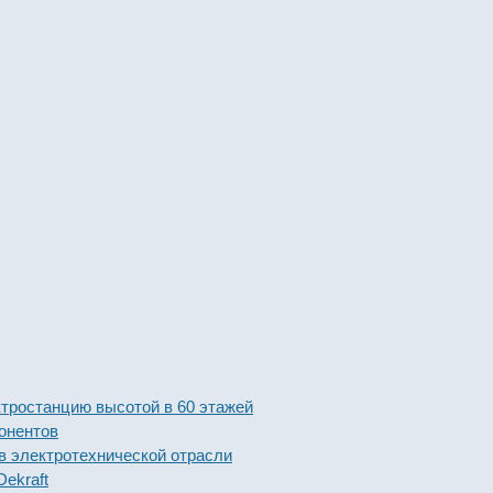
анцию высотой в 60 этажей
тов
ктротехнической отрасли
ft