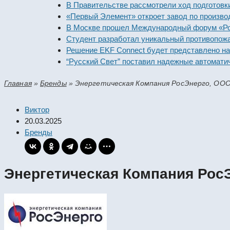
В Правительстве рассмотрели ход подготовки пред
«Первый Элемент» откроет завод по производству
В Москве прошел Международный форум «Российск
Студент разработал уникальный противопожарный
Решение EKF Connect будет представлено на выст
“Русский Свет” поставил надежные автоматически
Главная
»
Бренды
»
Энергетическая Компания РосЭнерго, ОО
Виктор
20.03.2025
Бренды
Энергетическая Компания Рос