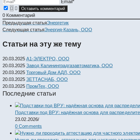
Email*
0
Комментарий
Read
Предыдущая статья
Энергетик
more
Следующая статья
Энергия-Казань, ООО
articles
Статьи на эту же тему
20.03.2025
А1-ЭЛЕКТРО, ООО
20.03.2025
Завод Калининградгазавтоматика, ООО
20.03.2025
Торговый Дом АДЛ, ООО
20.03.2025
ЗЕТТАСНАБ, ООО
20.03.2025
ПромТех, ООО
Последние статьи
Подставки под ВРУ: надёжная основа для распределит
23.02.2026
/
0 Comments
Нужно ли проходить аттестацию для частного электрик