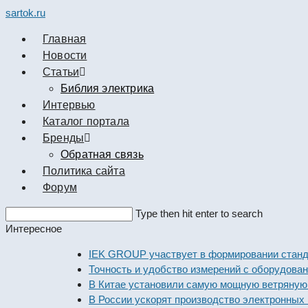
sartok.ru
Главная
Новости
Cтатьи
Библия электрика
Интервью
Каталог портала
Бренды
Обратная связь
Политика сайта
Форум
Search
Type then hit enter to search
this
Интересное
website
IEK GROUP участвует в формировании стандартов 
Точность и удобство измерений с оборудованием De
В Китае установили самую мощную ветряную элект
В России ускорят производство электронных компо