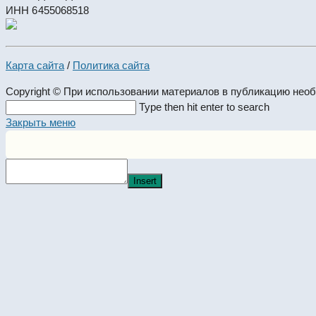
ИНН 6455068518
Карта сайта
/
Политика сайта
Copyright © При использовании материалов в публикацию нео
Search
Type then hit enter to search
this
Закрыть меню
website
Insert