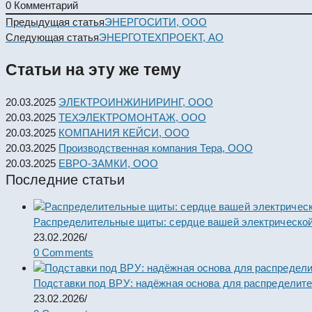
0
Комментарий
Read
Предыдущая статья
ЭНЕРГОСИТИ, ООО
more
Следующая статья
ЭНЕРГОТЕХПРОЕКТ, АО
articles
Статьи на эту же тему
20.03.2025
ЭЛЕКТРОИНЖИНИРИНГ, ООО
20.03.2025
ТЕХЭЛЕКТРОМОНТАЖ, ООО
20.03.2025
КОМПАНИЯ КЕЙСИ, ООО
20.03.2025
Производственная компания Тера, ООО
20.03.2025
ЕВРО-ЗАМКИ, ООО
Последние статьи
Распределительные щиты: сердце вашей электрической
23.02.2026
/
0 Comments
Подставки под ВРУ: надёжная основа для распределит
23.02.2026
/