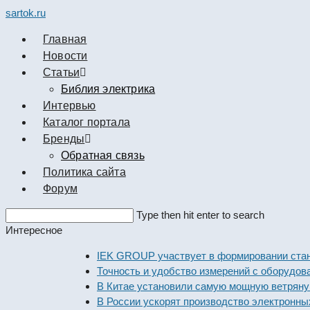
sartok.ru
Главная
Новости
Cтатьи
Библия электрика
Интервью
Каталог портала
Бренды
Обратная связь
Политика сайта
Форум
Search
Type then hit enter to search
this
Интересное
website
IEK GROUP участвует в формировании стандарто
Точность и удобство измерений с оборудованием 
В Китае установили самую мощную ветряную эле
В России ускорят производство электронных ком