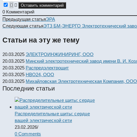
0
Комментарий
Read
Предыдущая статья
ЭРА
more
Следующая статья
ЭТЗ БМ-ЭНЕРГО Электротехнический заво
articles
Статьи на эту же тему
20.03.2025
ЭЛЕКТРОИНЖИНИРИНГ, ООО
20.03.2025
Минский электротехнический завод имени В. И. Коз
20.03.2025
Распредэлектрощит
20.03.2025
НВО24, ООО
20.03.2025
Михайловская Электротехническая Компания, ООО
Последние статьи
Распределительные щиты: сердце
вашей электрической сети
23.02.2026
/
0 Comments