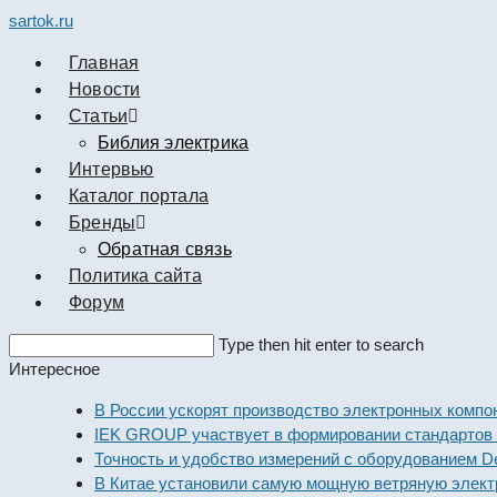
sartok.ru
Главная
Новости
Cтатьи
Библия электрика
Интервью
Каталог портала
Бренды
Обратная связь
Политика сайта
Форум
Search
Type then hit enter to search
this
Интересное
website
В России ускорят производство электронных компоненто
IEK GROUP участвует в формировании стандартов элект
Точность и удобство измерений с оборудованием Dekraft
В Китае установили самую мощную ветряную электроста