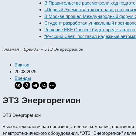
В Правительстве рассмотрели ход подготовки п
«Первый Элемент» откроет завод по производс
В Москве прошел Международный форум «Росси
Студент разработал уникальный противопожар
Решение EKF Connect будет представлено на в
“Русский Свет” поставил надежные автоматиче
Главная
»
Бренды
»
ЭТЗ Энергорегион
Виктор
20.03.2025
Бренды
ЭТЗ Энергорегион
ЭТЗ Энергорегион
Высокотехнологичная производственная компания, производит
электротехнического оборудования. “ЭТЗ “Энергорегион” явля