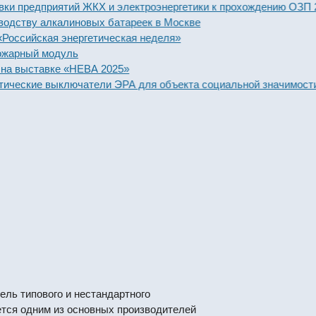
редприятий ЖКХ и электроэнергетики к прохождению ОЗП 2025-
тву алкалиновых батареек в Москве
йская энергетическая неделя»
ный модуль
ыставке «НЕВА 2025»
ские выключатели ЭРА для объекта социальной значимости
ель типового и нестандартного
ется одним из основных производителей