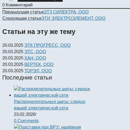
0
Комментарий
Read
Предыдущая статья
ЭТЗ СИЛЕКТРА, ООО
more
Следующая статья
ЭТИ ЭЛЕКТРОЭЛЕМЕНТ, ООО
articles
Статьи на эту же тему
20.03.2025
ЭТК ПРОГРЕСС, ООО
20.03.2025
ЭТС, ООО
20.03.2025
ХАН, ООО
20.03.2025
ВЕРТЕК, ООО
20.03.2025
ТОРЭЛ, ООО
Последние статьи
Распределительные щиты: сердце
вашей электрической сети
23.02.2026
/
0 Comments