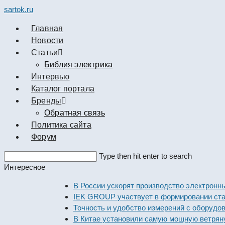
sartok.ru
Главная
Новости
Cтатьи
Библия электрика
Интервью
Каталог портала
Бренды
Обратная связь
Политика сайта
Форум
Search
Type then hit enter to search
this
Интересное
website
В России ускорят производство электронных ко
IEK GROUP участвует в формировании стандарт
Точность и удобство измерений с оборудованием
В Китае установили самую мощную ветряную эл