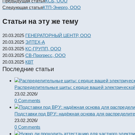
Read
Предыдущая статья
КСБ, ООО
more
Следующая статья
КТП-Энерго, ООО
articles
Статьи на эту же тему
20.03.2025
ГЕНЕРАТОРНЫЙ ЦЕНТР, ООО
20.03.2025
ЭЛТЕХ-А
20.03.2025
КС-ГРУПП, ООО
20.03.2025
СВ-Прогресс, ООО
20.03.2025
КВТ
Последние статьи
Распределительные щиты: сердце вашей электрической
23.02.2026
/
0 Comments
Подставки под ВРУ: надёжная основа для распределит
23.02.2026
/
0 Comments