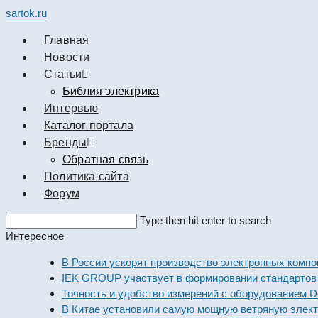
sartok.ru
Главная
Новости
Cтатьи
Библия электрика
Интервью
Каталог портала
Бренды
Обратная связь
Политика сайта
Форум
Search
Type then hit enter to search
this
Интересное
website
В России ускорят производство электронных компонент
IEK GROUP участвует в формировании стандартов элек
Точность и удобство измерений с оборудованием Dekraft
В Китае установили самую мощную ветряную электроста