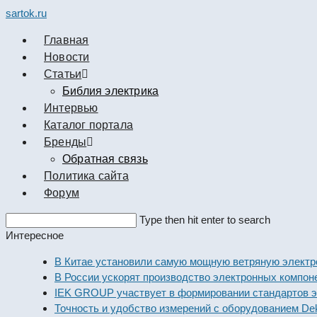
sartok.ru
Главная
Новости
Cтатьи
Библия электрика
Интервью
Каталог портала
Бренды
Обратная связь
Политика сайта
Форум
Search
Type then hit enter to search
this
Интересное
website
В Китае установили самую мощную ветряную электрос
В России ускорят производство электронных компонен
IEK GROUP участвует в формировании стандартов эле
Точность и удобство измерений с оборудованием Dekra