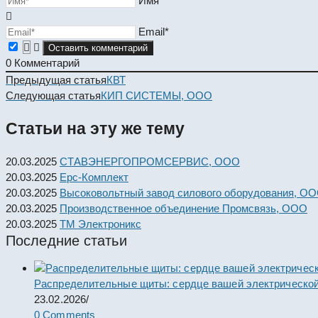
Имя*
Email*
0
Комментарий
Read
Предыдущая статья
КВТ
more
Следующая статья
КИП СИСТЕМЫ, ООО
articles
Статьи на эту же тему
20.03.2025
СТАВЭНЕРГОПРОМСЕРВИС, ООО
20.03.2025
Ерс-Комплект
20.03.2025
Высоковольтный завод силового оборудования, О
20.03.2025
Производственное объединение Промсвязь, ООО
20.03.2025
ТМ Электроникс
Последние статьи
Распределительные щиты: сердце вашей электрической
23.02.2026
/
0 Comments