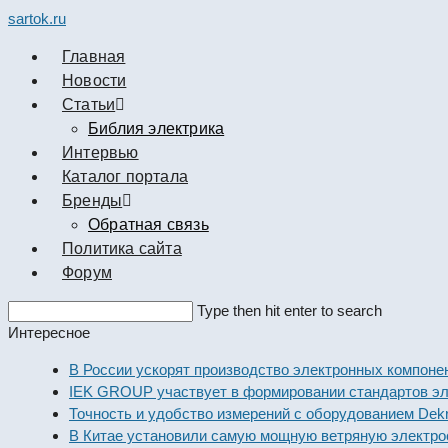
sartok.ru
Главная
Новости
Cтатьи
Библия электрика
Интервью
Каталог портала
Бренды
Обратная связь
Политика сайта
Форум
Search
Type then hit enter to search
this
Интересное
website
В России ускорят производство электронных компоне
IEK GROUP участвует в формировании стандартов эл
Точность и удобство измерений с оборудованием Dekr
В Китае установили самую мощную ветряную электро