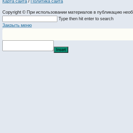
Карта сайта
/
Политика сайта
Copyright © При использовании материалов в публикацию нео
Search
Type then hit enter to search
this
Закрыть меню
website
Insert