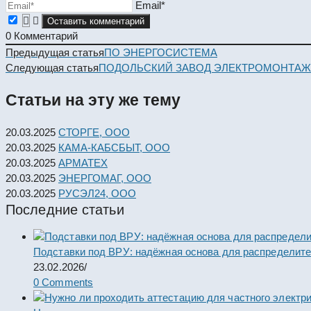
Email*
0
Комментарий
Read
Предыдущая статья
ПО ЭНЕРГОСИСТЕМА
more
Следующая статья
ПОДОЛЬСКИЙ ЗАВОД ЭЛЕКТРОМОНТАЖ
articles
Статьи на эту же тему
20.03.2025
СТОРГЕ, ООО
20.03.2025
КАМА-КАБСБЫТ, ООО
20.03.2025
АРМАТЕХ
20.03.2025
ЭНЕРГОМАГ, ООО
20.03.2025
РУСЭЛ24, ООО
Последние статьи
Подставки под ВРУ: надёжная основа для распределит
23.02.2026
/
0 Comments