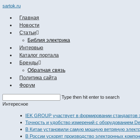
sartok.ru
Главная
Новости
Cтатьи
Библия электрика
Интервью
Каталог портала
Бренды
Обратная связь
Политика сайта
Форум
Search
Type then hit enter to search
this
Интересное
website
IEK GROUP участвует в формировании стандартов эле
Точность и удобство измерений с оборудованием Dekraf
В Китае установили самую мощную ветряную электрост
В России ускорят производство электронных компонен