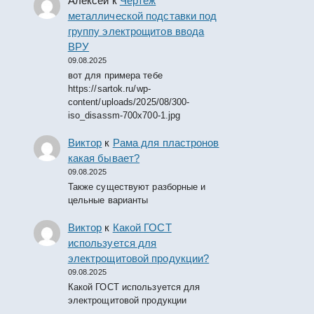
Алексей
к
Чертеж
металлической подставки под
группу электрощитов ввода
ВРУ
09.08.2025
вот для примера тебе
https://sartok.ru/wp-
content/uploads/2025/08/300-
iso_disassm-700x700-1.jpg
Виктор
к
Рама для пластронов
какая бывает?
09.08.2025
Также существуют разборные и
цельные варианты
Виктор
к
Какой ГОСТ
используется для
электрощитовой продукции?
09.08.2025
Какой ГОСТ используется для
электрощитовой продукции