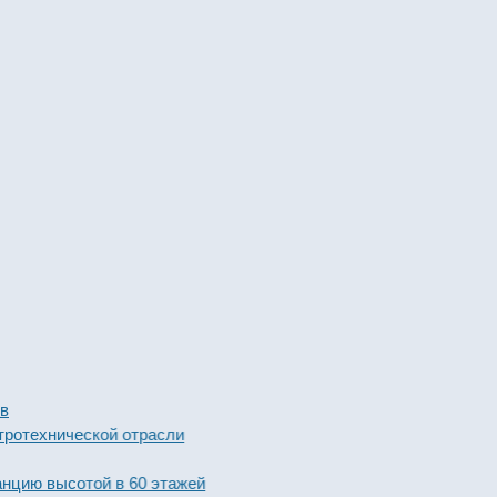
ентов
лектротехнической отрасли
raft
останцию высотой в 60 этажей