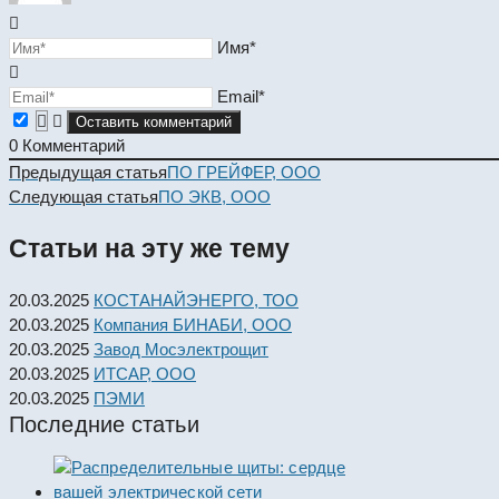
Имя*
Email*
0
Комментарий
Read
Предыдущая статья
ПО ГРЕЙФЕР, ООО
more
Следующая статья
ПО ЭКВ, ООО
articles
Статьи на эту же тему
20.03.2025
КОСТАНАЙЭНЕРГО, ТОО
20.03.2025
Компания БИНАБИ, ООО
20.03.2025
Завод Мосэлектрощит
20.03.2025
ИТСАР, ООО
20.03.2025
ПЭМИ
Последние статьи