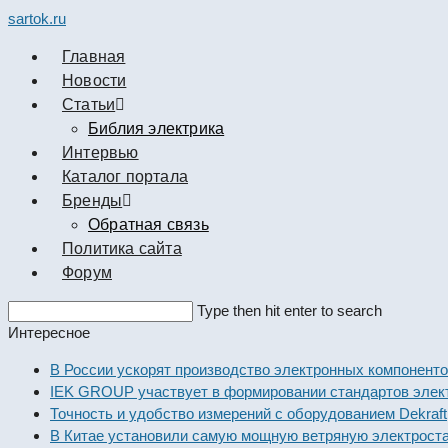
sartok.ru
Главная
Новости
Cтатьи
Библия электрика
Интервью
Каталог портала
Бренды
Обратная связь
Политика сайта
Форум
Search
Type then hit enter to search
this
Интересное
website
В России ускорят производство электронных компон
IEK GROUP участвует в формировании стандартов э
Точность и удобство измерений с оборудованием Dek
В Китае установили самую мощную ветряную электр