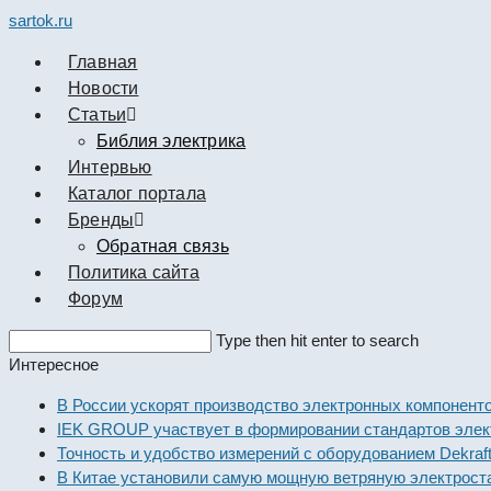
sartok.ru
Главная
Новости
Cтатьи
Библия электрика
Интервью
Каталог портала
Бренды
Обратная связь
Политика сайта
Форум
Search
Type then hit enter to search
this
Интересное
website
В России ускорят производство электронных компоне
IEK GROUP участвует в формировании стандартов э
Точность и удобство измерений с оборудованием Dekr
В Китае установили самую мощную ветряную электро