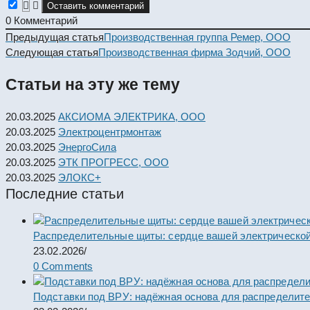
0
Комментарий
Read
Предыдущая статья
Производственная группа Ремер, ООО
more
Следующая статья
Производственная фирма Зодчий, ООО
articles
Статьи на эту же тему
20.03.2025
АКСИОМА ЭЛЕКТРИКА, ООО
20.03.2025
Электроцентрмонтаж
20.03.2025
ЭнергоСила
20.03.2025
ЭТК ПРОГРЕСС, ООО
20.03.2025
ЭЛОКС+
Последние статьи
Распределительные щиты: сердце вашей электрической
23.02.2026
/
0 Comments
Подставки под ВРУ: надёжная основа для распределит