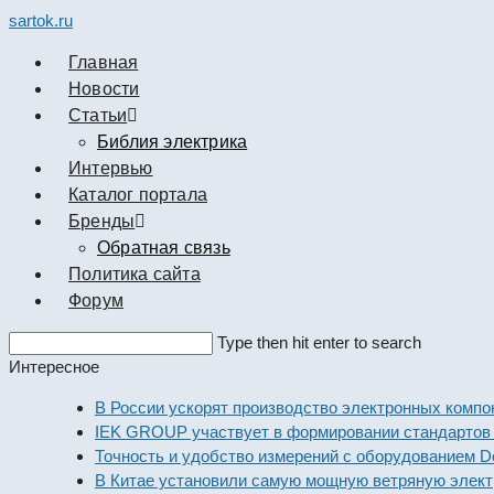
sartok.ru
Главная
Новости
Cтатьи
Библия электрика
Интервью
Каталог портала
Бренды
Обратная связь
Политика сайта
Форум
Search
Type then hit enter to search
this
Интересное
website
В России ускорят производство электронных компонент
IEK GROUP участвует в формировании стандартов элек
Точность и удобство измерений с оборудованием Dekraft
В Китае установили самую мощную ветряную электроста