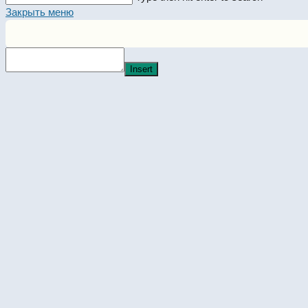
this
Закрыть меню
website
Insert