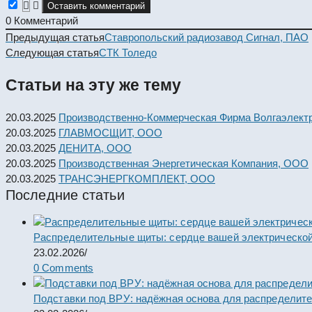
0
Комментарий
Read
Предыдущая статья
Ставропольский радиозавод Сигнал, ПАО
more
Следующая статья
СТК Толедо
articles
Статьи на эту же тему
20.03.2025
Производственно-Коммерческая Фирма Волгаэлект
20.03.2025
ГЛАВМОСЩИТ, ООО
20.03.2025
ДЕНИТА, ООО
20.03.2025
Производственная Энергетическая Компания, ООО
20.03.2025
ТРАНСЭНЕРГКОМПЛЕКТ, ООО
Последние статьи
Распределительные щиты: сердце вашей электрической
23.02.2026
/
0 Comments
Подставки под ВРУ: надёжная основа для распределит