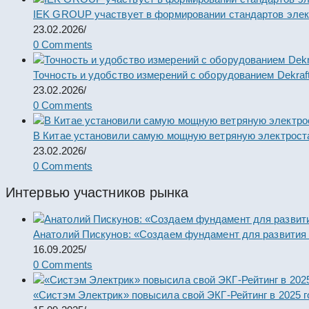
IEK GROUP участвует в формировании стандартов элек
23.02.2026
/
0 Comments
Точность и удобство измерений с оборудованием Dekraf
23.02.2026
/
0 Comments
В Китае установили самую мощную ветряную электрост
23.02.2026
/
0 Comments
Интервью участников рынка
Анатолий Пискунов: «Создаем фундамент для развития
16.09.2025
/
0 Comments
«Систэм Электрик» повысила свой ЭКГ-Рейтинг в 2025 г