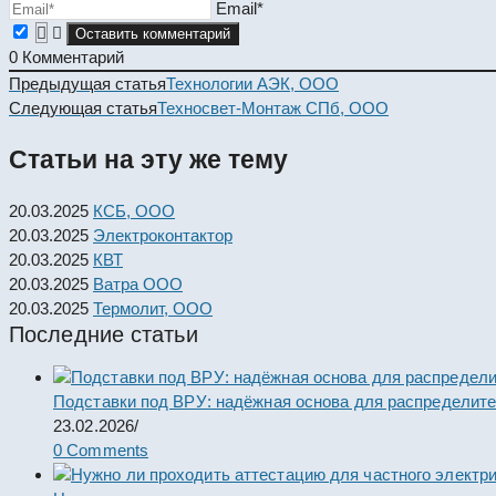
Email*
0
Комментарий
Read
Предыдущая статья
Технологии АЭК, ООО
more
Следующая статья
Техносвет-Монтаж СПб, ООО
articles
Статьи на эту же тему
20.03.2025
КСБ, ООО
20.03.2025
Электроконтактор
20.03.2025
КВТ
20.03.2025
Ватра ООО
20.03.2025
Термолит, ООО
Последние статьи
Подставки под ВРУ: надёжная основа для распределит
23.02.2026
/
0 Comments