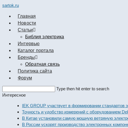
sartok.ru
Главная
Новости
Cтатьи
Библия электрика
Интервью
Каталог портала
Бренды
Обратная связь
Политика сайта
Форум
Search
Type then hit enter to search
this
Интересное
website
IEK GROUP участвует в формировании стандартов эле
Точность и удобство измерений с оборудованием Dekra
В Китае установили самую мощную ветряную электрост
В России ускорят производство электронных компонен