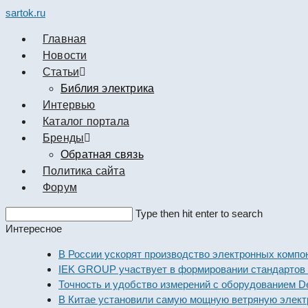
sartok.ru
Главная
Новости
Cтатьи
Библия электрика
Интервью
Каталог портала
Бренды
Обратная связь
Политика сайта
Форум
Search
Type then hit enter to search
this
Интересное
website
В России ускорят производство электронных компонент
IEK GROUP участвует в формировании стандартов элек
Точность и удобство измерений с оборудованием Dekraf
В Китае установили самую мощную ветряную электрост