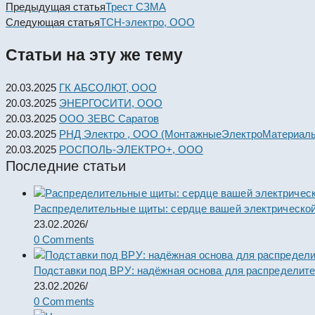
Read
Предыдущая статья
Трест СЗМА
more
Следующая статья
ТСН-электро, ООО
articles
Статьи на эту же тему
20.03.2025
ГК АБСОЛЮТ, ООО
20.03.2025
ЭНЕРГОСИТИ, ООО
20.03.2025
ООО ЗЕВС Саратов
20.03.2025
РНД Электро , ООО (МонтажныеЭлектроМатериал
20.03.2025
РОСПОЛЬ-ЭЛЕКТРО+, ООО
Последние статьи
Распределительные щиты: сердце вашей электрической
23.02.2026
/
0 Comments
Подставки под ВРУ: надёжная основа для распределит
23.02.2026
/
0 Comments