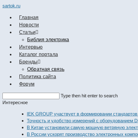
sartok.ru
Главная
Новости
Cтатьи
Библия электрика
Интервью
Каталог портала
Бренды
Обратная связь
Политика сайта
Форум
Search
Type then hit enter to search
this
Интересное
website
IEK GROUP участвует в формировании стандартов элек
Точность и удобство измерений с оборудованием Dekraft
В Китае установили самую мощную ветряную электроста
В России ускорят производство электронных компонент