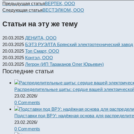
Read
Предыдущая статья
ВЕРТЕК, ООО
more
Следующая статья
ВЕСТЭЛКОМ, ООО
articles
Статьи на эту же тему
20.03.2025
ДЕНИТА, ООО
20.03.2025
БЭТЗ РУЭЛТА Брянский электротехнический завод
20.03.2025
Топ Смарт, ООО
20.03.2025
Контэл, ООО
20.03.2025
Легрон (ИП Тараканов Олег Юрьевич)
Последние статьи
Распределительные щиты: сердце вашей электрической
23.02.2026
/
0 Comments
Подставки под ВРУ: надёжная основа для распределит
23.02.2026
/
0 Comments