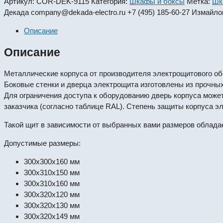
Артикул:
COR-DEK-9115
Категория:
Шкафы и боксы
Метка:
Шк
Декада
company@dekada-electro.ru
+7 (495) 185-60-27
Измайлов
Описание
Описание
Металлические корпуса от производителя электрощитового о
Боковые стенки и дверца электрощита изготовлены из прочны
Для ограничения доступа к оборудованию дверь корпуса может
заказчика (согласно таблице RAL). Степень защиты корпуса э
Такой щит в зависимости от выбранных вами размеров облада
Допустимые размеры:
300x300x160 мм
300x310x150 мм
300x310x160 мм
300x320x120 мм
300x320x130 мм
300x320x149 мм