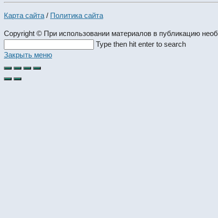
Карта сайта
/
Политика сайта
Copyright © При использовании материалов в публикацию нео
Search
Type then hit enter to search
this
Закрыть меню
website