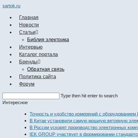
sartok.ru
Главная
Новости
Cтатьи
Библия электрика
Интервью
Каталог портала
Бренды
Обратная связь
Политика сайта
Форум
Search
Type then hit enter to search
this
Интересное
website
Точность и удобство измерений с оборудованием Dekraf
В Китае установили самую мощную ветряную электрост
В России ускорят производство электронных компонент
IEK GROUP участвует в формировании стандартов элек