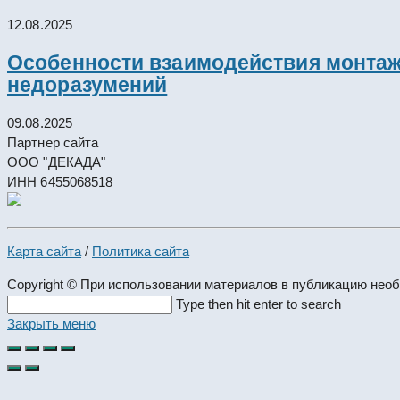
12.08.2025
Особенности взаимодействия монтажн
недоразумений
09.08.2025
Партнер сайта
ООО "ДЕКАДА"
ИНН 6455068518
Карта сайта
/
Политика сайта
Copyright © При использовании материалов в публикацию нео
Search
Type then hit enter to search
this
Закрыть меню
website