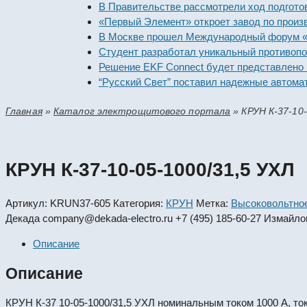
В Правительстве рассмотрели ход подготовки п
«Первый Элемент» откроет завод по производст
В Москве прошел Международный форум «Россий
Студент разработал уникальный противопожарн
Решение EKF Connect будет представлено на вы
“Русский Свет” поставил надежные автоматичес
Главная
»
Каталог электрощитового портала
»
КРУН К-37-10
КРУН К-37-10-05-1000/31,5 УХЛ
Артикул:
KRUN37-605
Категория:
КРУН
Метка:
Высоковольтно
Декада
company@dekada-electro.ru
+7 (495) 185-60-27
Измайлов
Описание
Описание
КРУН К-37 10-05-1000/31,5 УХЛ номинальным током 1000 А, то