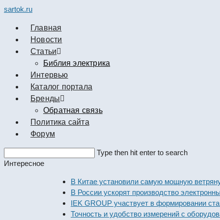
sartok.ru
Главная
Новости
Cтатьи
Библия электрика
Интервью
Каталог портала
Бренды
Обратная связь
Политика сайта
Форум
Search
Type then hit enter to search
this
Интересное
website
В Китае установили самую мощную ветряную эле
В России ускорят производство электронных ко
IEK GROUP участвует в формировании стандарт
Точность и удобство измерений с оборудованием