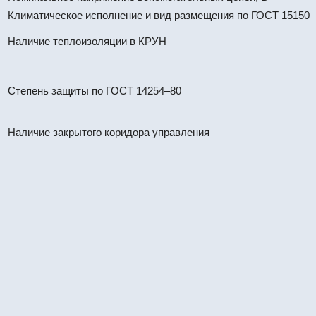
Климатическое исполнение и вид размещения по ГОСТ 15150
Наличие теплоизоляции в КРУН
Степень защиты по ГОСТ 14254–80
Наличие закрытого коридора управления
КРУН К-37-10-60-1600/31,5 УХЛ
#67412
КРУН
КРУН К-37-10-59-1600/31,5 УХЛ
#67411