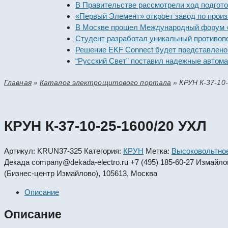
В Правительстве рассмотрели ход подготовки
«Первый Элемент» откроет завод по производ
В Москве прошел Международный форум «Росс
Студент разработал уникальный противопожа
Решение EKF Connect будет представлено на
“Русский Свет” поставил надежные автоматич
Главная
»
Каталог электрощитового портала
»
КРУН К-37-10
КРУН К-37-10-25-1600/20 УХЛ
Артикул:
KRUN37-325
Категория:
КРУН
Метка:
Высоковольтно
Декада
company@dekada-electro.ru
+7 (495) 185-60-27
Измайловс
(Бизнес-центр Измайлово), 105613, Москва
Описание
Описание