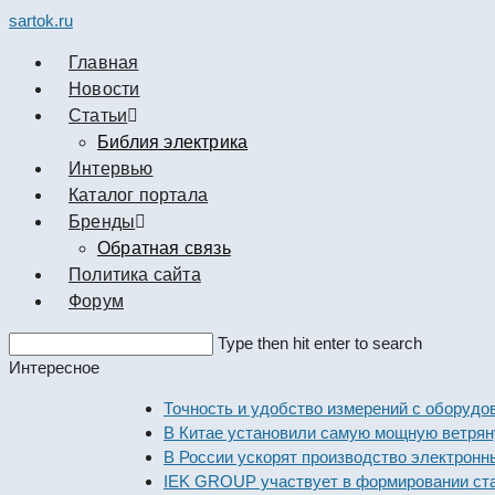
sartok.ru
Главная
Новости
Cтатьи
Библия электрика
Интервью
Каталог портала
Бренды
Обратная связь
Политика сайта
Форум
Search
Type then hit enter to search
this
Интересное
website
Точность и удобство измерений с оборудовани
В Китае установили самую мощную ветряную э
В России ускорят производство электронных 
IEK GROUP участвует в формировании станда