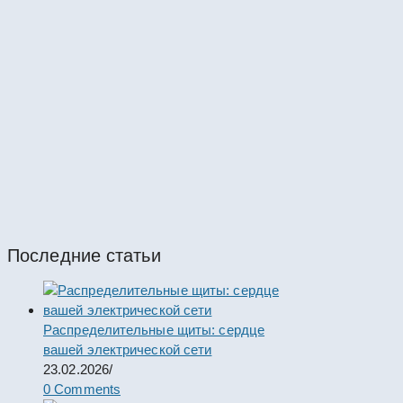
КРУН
КРУН К-37-10-58-1600/31,5 УХЛ
#67410
КРУН
КРУН К-37-10-57-1600/31,5 УХЛ
#67409
КРУН
Последние статьи
Распределительные щиты: сердце
вашей электрической сети
23.02.2026
/
0 Comments