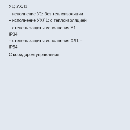
У1; УХЛ1
– исполнение У1: без теплоизоляции
– исполнение УХЛ1: с теплоизоляцией
– степень защиты исполнения У1 – –
IР34;
– степень защиты исполнения ХЛ1 –
IР54;
С коридором управления