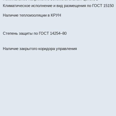
Климатическое исполнение и вид размещения по ГОСТ 15150
Наличие теплоизоляции в КРУН
Степень защиты по ГОСТ 14254–80
Наличие закрытого коридора управления
КРУН К-37-10-60-1600/31,5 УХЛ
#67412
КРУН
КРУН К-37-10-59-1600/31,5 УХЛ
#67411