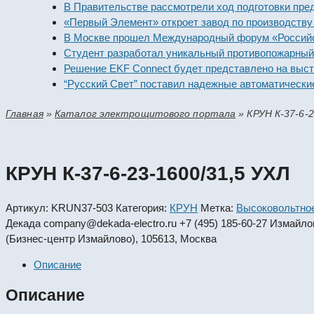
В Правительстве рассмотрели ход подготовки предприя
«Первый Элемент» откроет завод по производству алка
В Москве прошел Международный форум «Российская э
Студент разработал уникальный противопожарный мод
Решение EKF Connect будет представлено на выставке
“Русский Свет” поставил надежные автоматические вы
Главная
»
Каталог электрощитового портала
»
КРУН К-37-6-2
КРУН К-37-6-23-1600/31,5 УХЛ
Артикул:
KRUN37-503
Категория:
КРУН
Метка:
Высоковольтно
Декада
company@dekada-electro.ru
+7 (495) 185-60-27
Измайловс
(Бизнес-центр Измайлово), 105613, Москва
Описание
Описание