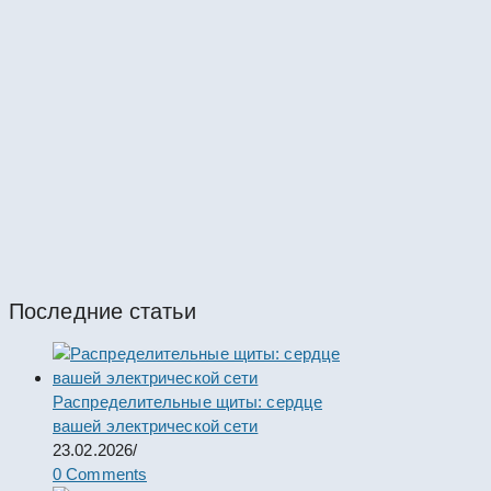
КРУН
КРУН К-37-10-58-1600/31,5 УХЛ
#67410
КРУН
КРУН К-37-10-57-1600/31,5 УХЛ
#67409
КРУН
Последние статьи
Распределительные щиты: сердце
вашей электрической сети
23.02.2026
/
0 Comments