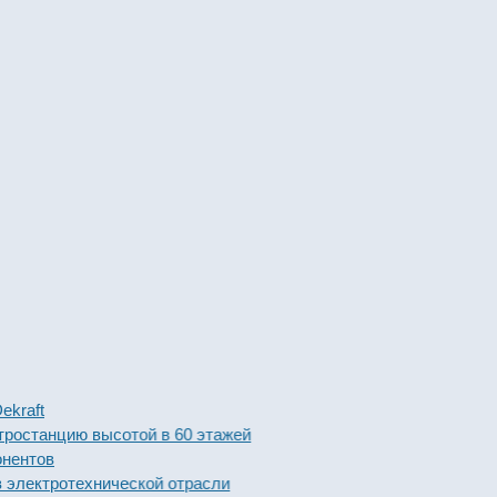
t
анцию высотой в 60 этажей
ов
тротехнической отрасли