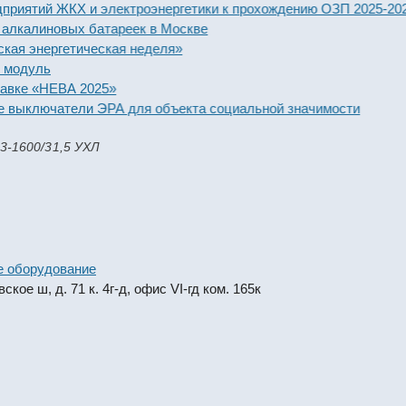
тий ЖКХ и электроэнергетики к прохождению ОЗП 2025-2026 год
линовых батареек в Москве
нергетическая неделя»
уль
 «НЕВА 2025»
ключатели ЭРА для объекта социальной значимости
3-1600/31,5 УХЛ
е оборудование
кое ш, д. 71 к. 4г-д, офис VI-гд ком. 165к