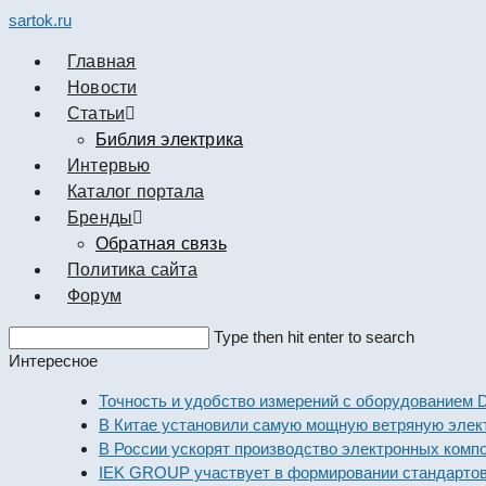
sartok.ru
Главная
Новости
Cтатьи
Библия электрика
Интервью
Каталог портала
Бренды
Обратная связь
Политика сайта
Форум
Search
Type then hit enter to search
this
Интересное
website
Точность и удобство измерений с оборудованием Dekraf
В Китае установили самую мощную ветряную электрост
В России ускорят производство электронных компонент
IEK GROUP участвует в формировании стандартов элек