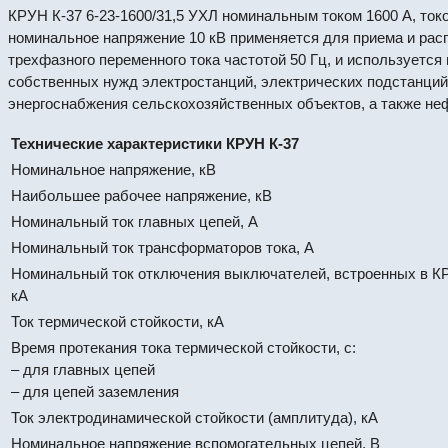
КРУН К-37 6-23-1600/31,5 УХЛ номинальным током 1600 А, токо
номинальное напряжение 10 кВ применяется для приема и рас
трехфазного переменного тока частотой 50 Гц, и используетс
собственных нужд электростанций, электрических подстанци
энергоснабжения сельскохозяйственных объектов, а также н
Технические характеристики КРУН К-37
Номинальное напряжение, кВ
Наибольшее рабочее напряжение, кВ
Номинальный ток главных цепей, А
Номинальный ток трансформаторов тока, А
Номинальный ток отключения выключателей, встроенных в КР
кА
Ток термической стойкости, кА
Время протекания тока термической стойкости, с:
– для главных цепей
– для цепей заземления
Ток электродинамической стойкости (амплитуда), кА
Номинальное напряжение вспомогательных цепей, В