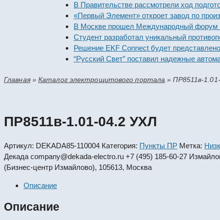
В Правительстве рассмотрели ход подготовки 
«Первый Элемент» откроет завод по производс
В Москве прошел Международный форум «Росс
Студент разработал уникальный противопожар
Решение EKF Connect будет представлено на 
“Русский Свет” поставил надежные автоматич
Главная
»
Каталог электрощитового портала
»
ПР8511в-1.01
ПР8511в-1.01-04.2 УХЛ
Артикул:
DEKADA85-110004
Категория:
Пункты ПР
Метка:
Низк
Декада
company@dekada-electro.ru
+7 (495) 185-60-27
Измайловс
(Бизнес-центр Измайлово), 105613, Москва
Описание
Описание