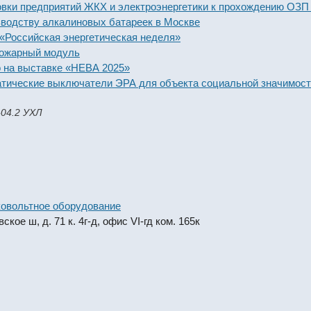
предприятий ЖКХ и электроэнергетики к прохождению ОЗП 2025-
тву алкалиновых батареек в Москве
ийская энергетическая неделя»
ный модуль
выставке «НЕВА 2025»
еские выключатели ЭРА для объекта социальной значимости
-04.2 УХЛ
овольтное оборудование
кое ш, д. 71 к. 4г-д, офис VI-гд ком. 165к