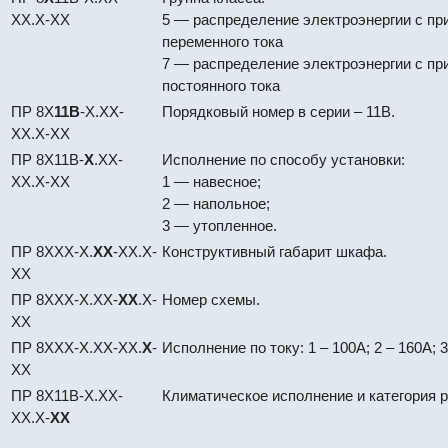
XХ.X-XX
5 — распределение электроэнергии с п
переменного тока
7 — распределение электроэнергии с п
постоянного тока
ПР 8Х
11В
-X.ХX-
Порядковый номер в серии – 11В.
XХ.X-XX
ПР 8Х11В-
X
.ХX-
Исполнение по способу установки:
XХ.X-XX
1 — навесное;
2 — напольное;
3 — утопленное.
ПР 8ХХХ-Х.
XХ
-XХ.X-
Конструктивный габарит шкафа.
XX
ПР 8ХХХ-Х.ХХ-
XX
.Х-
Номер схемы.
XX
ПР 8ХХХ-Х.ХХ-ХХ.
X
-
Исполнение по току: 1 – 100А; 2 – 160А; 3
XX
ПР 8Х11В-X.ХX-
Климатическое исполнение и категория 
XХ.X-
XX