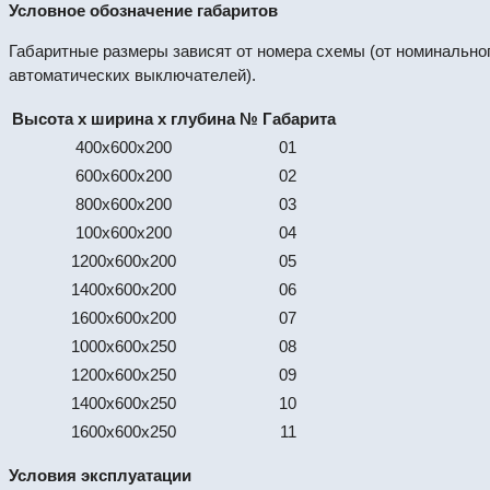
Условное обозначение габаритов
Габаритные размеры зависят от номера схемы (от номинальног
автоматических выключателей).
Высота х ширина х глубина
№ Габарита
400х600х200
01
600х600х200
02
800х600х200
03
100х600х200
04
1200х600х200
05
1400х600х200
06
1600х600х200
07
1000х600х250
08
1200х600х250
09
1400х600х250
10
1600х600х250
11
Условия эксплуатации