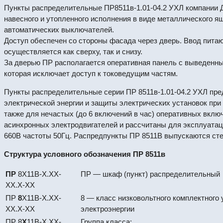
Пункты распределительные ПР8511в-1.01-04.2 УХЛ компании Д
навесного и утопленного исполнения в виде металлического ящ
автоматических выключателей.
Доступ обеспечен со стороны фасада через дверь. Ввод пита
осуществляется как сверху, так и снизу.
За дверью ПР располагается оперативная панель с выведенны
которая исключает доступ к токоведущим частям.
Пункты распределительные серии ПР 8511в-1.01-04.2 УХЛ пр
электрической энергии и защиты электрических установок при 
также для нечастых (до 6 включений в час) оперативных вклю
асинхронных электродвигателей и рассчитаны для эксплуатац
660В частоты 50Гц. Распредпункты ПР 8511В выпускаются сте
Структура условного обозначения ПР 8511в
ПР
8Х11В-X.ХX-
ПР — шкаф (пункт) распределительный
XХ.X-XX
ПР
8
Х11В-X.ХX-
8 — класс низковольтного комплектного
XХ.X-XX
электроэнергии
ПР 8
Х
11В-X.ХX-
Группа класса: