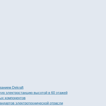
м Dekraft
лектростанцию высотой в 60 этажей
омпонентов
тов электротехнической отрасли