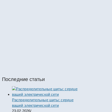
#64439
Пункты ПР
ПР8724Р-2-09.3.2-УХЛ4. Пункт распределите
#64438
Пункты ПР
ПР8724Р-2-09.3.1-УХЛ4. Пункт распределите
#64437
Пункты ПР
Последние статьи
Распределительные щиты: сердце
вашей электрической сети
23.02.2026
/