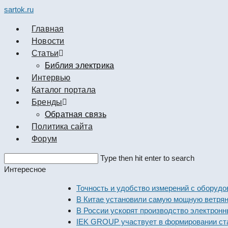
sartok.ru
Главная
Новости
Cтатьи
Библия электрика
Интервью
Каталог портала
Бренды
Обратная связь
Политика сайта
Форум
Search
Type then hit enter to search
this
Интересное
website
Точность и удобство измерений с оборудование
В Китае установили самую мощную ветряную э
В России ускорят производство электронных к
IEK GROUP участвует в формировании стандар