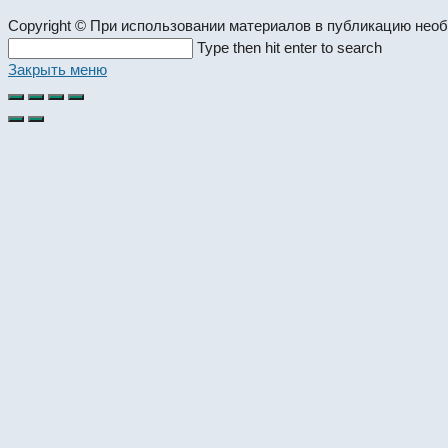
Copyright © При использовании материалов в публикацию нео
Search
Type then hit enter to search
this
Закрыть меню
website