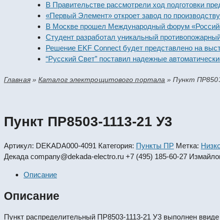
В Правительстве рассмотрели ход подготовки предприя
«Первый Элемент» откроет завод по производству алка
В Москве прошел Международный форум «Российская э
Студент разработал уникальный противопожарный мод
Решение EKF Connect будет представлено на выставке
“Русский Свет” поставил надежные автоматические вы
Главная
»
Каталог электрощитового портала
»
Пункт ПР8503
Пункт ПР8503-1113-21 У3
Артикул:
DEKADA000-4091
Категория:
Пункты ПР
Метка:
Низк
Декада
company@dekada-electro.ru
+7 (495) 185-60-27
Измайлов
Описание
Описание
Пункт распределительный ПР8503-1113-21 У3 выполнен ввиде 