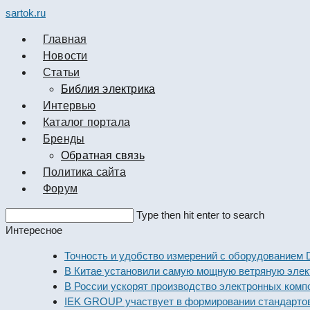
sartok.ru
Главная
Новости
Cтатьи
Библия электрика
Интервью
Каталог портала
Бренды
Обратная связь
Политика сайта
Форум
Search
Type then hit enter to search
this
Интересное
website
Точность и удобство измерений с оборудованием Dekraf
В Китае установили самую мощную ветряную электрост
В России ускорят производство электронных компонент
IEK GROUP участвует в формировании стандартов элек